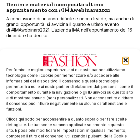
Denim e materiali compositi: ultimo
appuntamento con #IMAwebinars2021
A conclusione di un anno difficile e ricco di sfide, ma anche di
grandi opportunità, si avvicina il quarto e ultimo evento
di #IMAwebinars2021. L’azienda IMA nell’appuntamento del 16
dicembre ha deciso
Per fornire le migliori esperienze, noi e i nostri partner utilizziamo
tecnologie come i cookie per memorizzare e/o accedere alle
informazioni del dispositivo. Il consenso a queste tecnologie
permetterà a noi e ai nostri partner di elaborare dati personali come il
comportamento durante la navigazione o gli ID univoci su questo sito
e di mostrare annunci (non) personalizzati. Non acconsentire o ritirare
il consenso può influire negativamente su alcune caratteristiche e
funzioni.
Clicca qui sotto per acconsentire a quanto sopra o per fare scelte
Triplice partecipazione di Istituto Secoli al
dettagliate. Le tue scelte saranno applicate solamente a questo
Fashion Graduate Italia 2021
sito. È possibile modificare le impostazioni in qualsiasi momento,
compreso il ritiro del consenso, utilizzando i pulsanti della Cookie
Dal 24 al 26 ottobre 2021, negli spazi di Base Milano, avrà