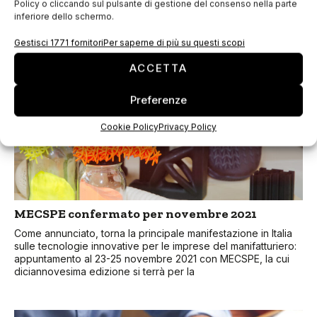
Policy o cliccando sul pulsante di gestione del consenso nella parte
luogo l’edizione phygital di FASHION GRADUATE ITALIA 2021.
inferiore dello schermo.
Un evento a cui l’Istituto Secoli parteciperà con tre iniziative:
Gestisci 1771 fornitori
Per saperne di più su questi scopi
ACCETTA
Preferenze
Cookie Policy
Privacy Policy
MECSPE confermato per novembre 2021
Come annunciato, torna la principale manifestazione in Italia
sulle tecnologie innovative per le imprese del manifatturiero:
appuntamento al 23-25 novembre 2021 con MECSPE, la cui
diciannovesima edizione si terrà per la