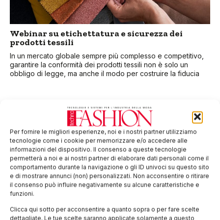
Webinar su etichettatura e sicurezza dei
prodotti tessili
In un mercato globale sempre più complesso e competitivo,
garantire la conformità dei prodotti tessili non è solo un
obbligo di legge, ma anche il modo per costruire la fiducia
Per fornire le migliori esperienze, noi e i nostri partner utilizziamo
tecnologie come i cookie per memorizzare e/o accedere alle
informazioni del dispositivo. Il consenso a queste tecnologie
permetterà a noi e ai nostri partner di elaborare dati personali come il
comportamento durante la navigazione o gli ID univoci su questo sito
e di mostrare annunci (non) personalizzati. Non acconsentire o ritirare
il consenso può influire negativamente su alcune caratteristiche e
funzioni.
Circolarità tessile Made in Italy al Parlamento
Clicca qui sotto per acconsentire a quanto sopra o per fare scelte
europeo
dettagliate. Le tue scelte saranno applicate solamente a questo