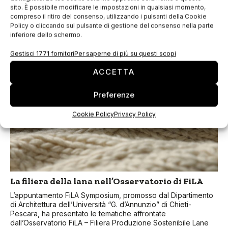
sito. È possibile modificare le impostazioni in qualsiasi momento,
Per una settimana, negli spazi del Parlamento Europeo a
compreso il ritiro del consenso, utilizzando i pulsanti della Cookie
Bruxelles, sono state esposte 27 stampe che raccontavano il
Policy o cliccando sul pulsante di gestione del consenso nella parte
rapporto fra la tradizione tessile e l’innovazione industriale.
inferiore dello schermo.
La mostra esalta il
Gestisci 1771 fornitori
Per saperne di più su questi scopi
ACCETTA
Preferenze
Cookie Policy
Privacy Policy
La filiera della lana nell’Osservatorio di FiLA
L’appuntamento FiLA Symposium, promosso dal Dipartimento
di Architettura dell’Università “G. d’Annunzio” di Chieti-
Pescara, ha presentato le tematiche affrontate
dall’Osservatorio FiLA – Filiera Produzione Sostenibile Lane