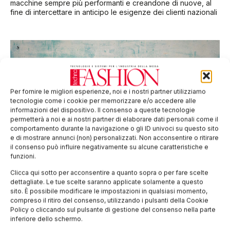
macchine sempre più performanti e creandone di nuove, al
fine di intercettare in anticipo le esigenze dei clienti nazionali
Per fornire le migliori esperienze, noi e i nostri partner utilizziamo
tecnologie come i cookie per memorizzare e/o accedere alle
informazioni del dispositivo. Il consenso a queste tecnologie
permetterà a noi e ai nostri partner di elaborare dati personali come il
comportamento durante la navigazione o gli ID univoci su questo sito
e di mostrare annunci (non) personalizzati. Non acconsentire o ritirare
il consenso può influire negativamente su alcune caratteristiche e
Donne alla guida delle imprese della Moda
funzioni.
Il Fashion è un mondo ad alta occupazione femminile: perché,
Clicca qui sotto per acconsentire a quanto sopra o per fare scelte
dunque, è così difficile per le donne rompere il “soffitto di
dettagliate. Le tue scelte saranno applicate solamente a questo
cristallo” e arrivare a ricoprire ruoli di rilevanza manageriale?
sito. È possibile modificare le impostazioni in qualsiasi momento,
compreso il ritiro del consenso, utilizzando i pulsanti della Cookie
Policy o cliccando sul pulsante di gestione del consenso nella parte
inferiore dello schermo.