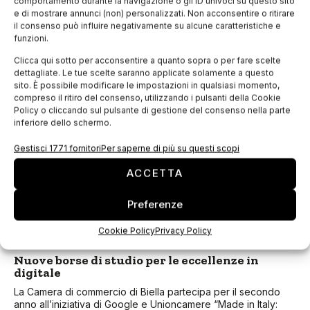
comportamento durante la navigazione o gli ID univoci su questo sito
e di mostrare annunci (non) personalizzati. Non acconsentire o ritirare
il consenso può influire negativamente su alcune caratteristiche e
funzioni.
Clicca qui sotto per acconsentire a quanto sopra o per fare scelte
dettagliate. Le tue scelte saranno applicate solamente a questo
sito. È possibile modificare le impostazioni in qualsiasi momento,
compreso il ritiro del consenso, utilizzando i pulsanti della Cookie
Policy o cliccando sul pulsante di gestione del consenso nella parte
inferiore dello schermo.
Rosa Genoni, la milanese che inventò il Made in
Gestisci 1771 fornitori
Per saperne di più su questi scopi
Italy, in mostra a settembre
ACCETTA
Dal 15 al 30 settembre 2015 si terrà una mostra documentaria
inedita sulla milanese Rosa Genoni creatrice di moda,
Preferenze
imprenditrice e suffragetta, che partecipò all’Expo di Milano
del 1906. La
Cookie Policy
Privacy Policy
Nuove borse di studio per le eccellenze in
digitale
La Camera di commercio di Biella partecipa per il secondo
anno all’iniziativa di Google e Unioncamere “Made in Italy: