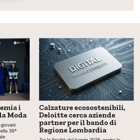
emia i
Calzature ecosostenibili,
lla Moda
Deloitte cerca aziende
partner per il bando di
giovani
Regione Lombardia
della 36ª
ale
Tra le finalità del bando 2026, anche lo