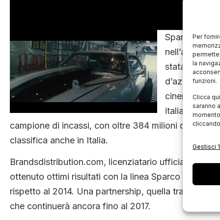
Sparco, azien
Per forni
memorizza
nell’abbiglia
permetter
la naviga
stata scelta pe
acconsent
d’azione dire
funzioni.
cinematografic
Clicca qu
saranno a
italiano sono
momento, 
cliccando
campione di incassi, con oltre 384 milioni di euro gi
classifica anche in Italia.
Gestisci 1
Brandsdistribution.com, licenziatario ufficiale per l
ottenuto ottimi risultati con la linea Sparco Fashion t
rispetto al 2014. Una partnership, quella tra Sparc
che continuerà ancora fino al 2017.