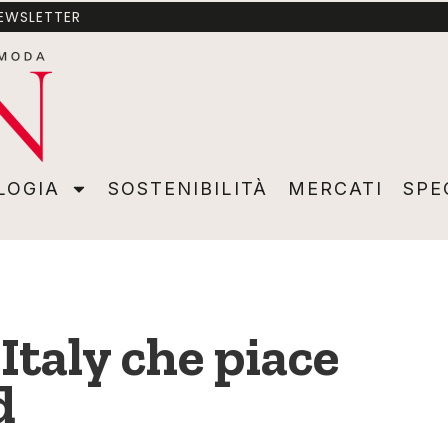
NEWSLETTER
A
SOSTENIBILITÀ
MERCATI
SPECIALI
VIDEO
ADVER
LOGIA
SOSTENIBILITÀ
MERCATI
SPE
 Italy che piace
d