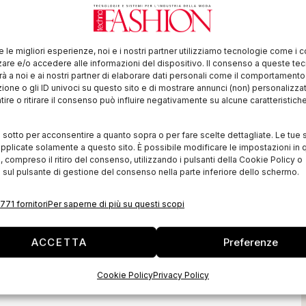
da specializzata nel mercato nel campo motoristico,
re le migliori esperienze, noi e i nostri partner utilizziamo tecnologie come i 
re e/o accedere alle informazioni del dispositivo. Il consenso a queste te
mento sportivo e negli accessori da competizione, è
à a noi e ai nostri partner di elaborare dati personali come il comportament
zione o gli ID univoci su questo sito e di mostrare annunci (non) personalizzat
r allestire le auto di Fast and Furious 7, il film
ire o ritirare il consenso può influire negativamente su alcune caratteristich
tto da James Wan arrivato anche nelle sale
he italiane. L’innovazione, il confort e il design
i sotto per acconsentire a quanto sopra o per fare scelte dettagliate. Le tue 
pplicate solamente a questo sito. È possibile modificare le impostazioni in q
 stati scelti da Hollywood per una produzione già
compreso il ritiro del consenso, utilizzando i pulsanti della Cookie Policy o
 sul pulsante di gestione del consenso nella parte inferiore dello schermo.
à guadagnati a livello mondiale e al primo posto della
771 fornitori
Per saperne di più su questi scopi
a vendita online della collezione Sparco Fashion, ha
ACCETTA
Preferenze
riplicando il proprio fatturato nel primo trimestre
o e Brandsdistribution.com, che funziona molto bene e
Cookie Policy
Privacy Policy