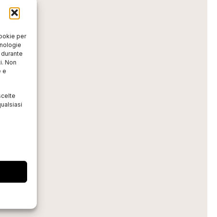
cookie per
cnologie
o durante
i. Non
e e
scelte
ualsiasi