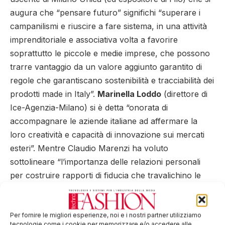
augura che “pensare futuro” significhi “superare i
campanilismi e riuscire a fare sistema, in una attività
imprenditoriale e associativa volta a favorire
soprattutto le piccole e medie imprese, che possono
trarre vantaggio da un valore aggiunto garantito di
regole che garantiscano sostenibilità e tracciabilità dei
prodotti made in Italy”.
Marinella Loddo
(direttore di
Ice-Agenzia-Milano) si è detta “onorata di
accompagnare le aziende italiane ad affermare la
loro creatività e capacità di innovazione sui mercati
esteri”. Mentre Claudio Marenzi ha voluto
sottolineare “l’importanza delle relazioni personali
per costruire rapporti di fiducia che travalichino le
differenze tra distretti e tra comparti: dobbiamo fare
tabula rasa dei retaggi del passato e imparare a
lavorare insieme per gli obiettivi comuni e condivisi,
Per fornire le migliori esperienze, noi e i nostri partner utilizziamo
tecnologie come i cookie per memorizzare e/o accedere alle