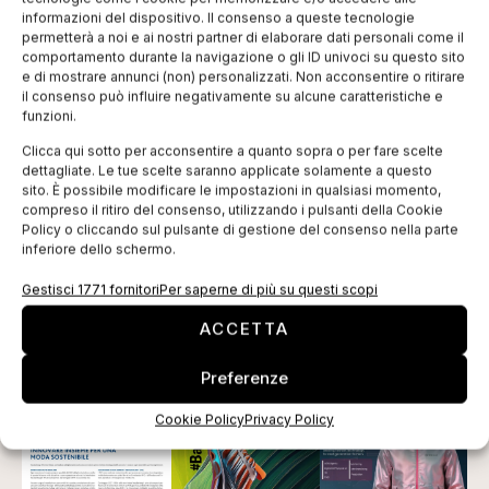
come per esempio l’obbligatorietà dell’etichetta made
informazioni del dispositivo. Il consenso a queste tecnologie
in Italy”.
permetterà a noi e ai nostri partner di elaborare dati personali come il
comportamento durante la navigazione o gli ID univoci su questo sito
e di mostrare annunci (non) personalizzati. Non acconsentire o ritirare
Un esempio concreto della collaborazione di sistema
il consenso può influire negativamente su alcune caratteristiche e
è la prima edizione di Filo Shanghai che si terrà nella
funzioni.
città asiatica dal 13 al 15 ottobre 2015 al
National
Clicca qui sotto per acconsentire a quanto sopra o per fare scelte
Exhibition and Convention Center
, in un padiglione
dettagliate. Le tue scelte saranno applicate solamente a questo
sito. È possibile modificare le impostazioni in qualsiasi momento,
attiguo a quello di Milano Unica China.
compreso il ritiro del consenso, utilizzando i pulsanti della Cookie
Policy o cliccando sul pulsante di gestione del consenso nella parte
Tag:
Carlo Calenda
filati
Filo
made in Italy
milano
inferiore dello schermo.
tessile
Gestisci 1771 fornitori
Per saperne di più su questi scopi
EDICOLA WEB
ACCETTA
Preferenze
Cookie Policy
Privacy Policy