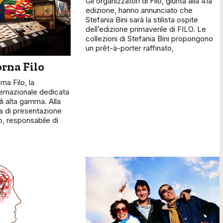
Gli organizzatori di Filo, giunta alla 41a
edizione, hanno annunciato che
Stefania Bini sarà la stilista ospite
dell’edizione primaverile di FILO. Le
collezioni di Stefania Bini propongono
un prêt-à-porter raffinato,
orna Filo
rna Filo, la
ernazionale dedicata
e di alta gamma. Alla
 di presentazione
 responsabile di