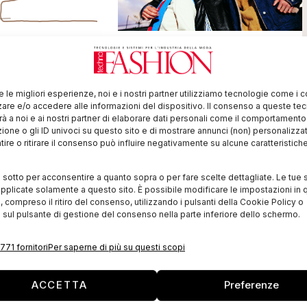
 vent’anni
Filo: anticonvenzionale
come i giovani
ezza, professionalità
arantesima edizione
In occasione del ventesimo anno di
ma al Centro
re le migliori esperienze, noi e i nostri partner utilizziamo tecnologie come i 
Filo, gli organizzatori hanno pensato
ine” di Milano nei
re e/o accedere alle informazioni del dispositivo. Il consenso a queste te
di dedicare la prossima edizione a chi
e. “Consideriamo i
à a noi e ai nostri partner di elaborare dati personali come il comportament
ha vent’anni. “Una giovinezza che,
zione o gli ID univoci su questo sito e di mostrare annunci (non) personalizzat
secondo noi, è l’incubatore di tutte le
ire o ritirare il consenso può influire negativamente su alcune caratteristich
chance
i sotto per acconsentire a quanto sopra o per fare scelte dettagliate. Le tue 
pplicate solamente a questo sito. È possibile modificare le impostazioni in q
compreso il ritiro del consenso, utilizzando i pulsanti della Cookie Policy o
 sul pulsante di gestione del consenso nella parte inferiore dello schermo.
771 fornitori
Per saperne di più su questi scopi
ACCETTA
Preferenze