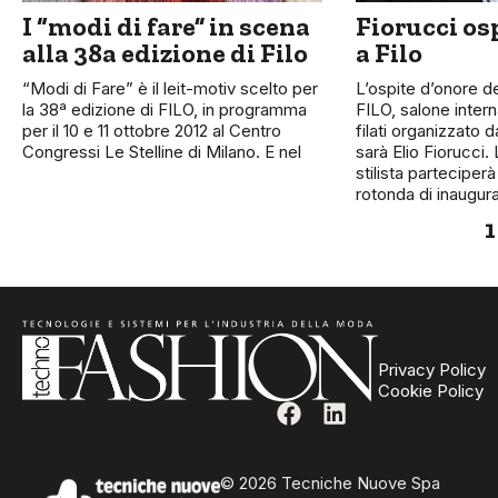
I “modi di fare” in scena
Fiorucci os
alla 38a edizione di Filo
a Filo
“Modi di Fare” è il leit-motiv scelto per
L’ospite d’onore de
la 38ª edizione di FILO, in programma
FILO, salone intern
per il 10 e 11 ottobre 2012 al Centro
filati organizzato d
Congressi Le Stelline di Milano. E nel
sarà Elio Fiorucci.
stilista parteciperà 
rotonda di inaugura
1
Privacy Policy
Cookie Policy
© 2026 Tecniche Nuove Spa