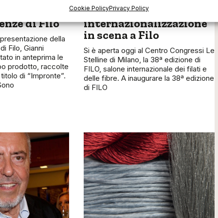
Cookie Policy
Privacy Policy
onte” le
Innovazione e
nze di Filo
internazionalizzazione
in scena a Filo
 presentazione della
i Filo, Gianni
Si è aperta oggi al Centro Congressi Le
ato in anteprima le
Stelline di Milano, la 38ª edizione di
po prodotto, raccolte
FILO, salone internazionale dei filati e
 titolo di “Impronte”.
delle fibre. A inaugurare la 38ª edizione
Sono
di FILO