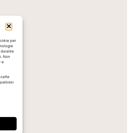
cookie per
cnologie
o durante
i. Non
e e
scelte
ualsiasi