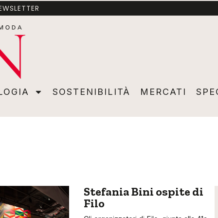
NEWSLETTER
A
SOSTENIBILITÀ
MERCATI
SPECIALI
VIDEO
ADVER
LOGIA
SOSTENIBILITÀ
MERCATI
SPE
Stefania Bini ospite di
Filo