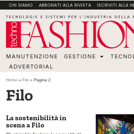
CHI SIAMO
ABBONATI ALLA RIVISTA
ISCRIVITI ALLA 
MANUTENZIONE
GESTIONE
TECNOLOGI
MANUTENZIONE
GESTIONE
TECNO
ADVERTORIAL
Home
»
Filo
»
Pagina 2
Filo
La sostenibilità in
scena a Filo