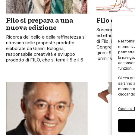
Filo si prepara a una
Filo compie
nuova edizione
Si ispira a concret
ed efficacia la qu
Ricerca del bello e della raffinatezza si
di Filo, in program
Per forni
ritrovano nelle proposte prodotto
Congressi “Le Stell
memorizza
elaborate da Gianni Bologna,
giorni 9-10 ottobr
permetter
responsabile creatività e sviluppo
la naviga
‘primi’ venti anni
prodotto di FILO, che si terrà il 5 e il 6
acconsent
funzioni.
Clicca qu
saranno a
momento, 
cliccando
Gestisci 1