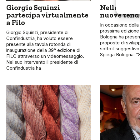
Giorgio Squinzi
Nelle “impr
partecipa virtualmente
nuove tende
a Filo
In occasione della
prossima edizione d
Giorgio Squinzi, presidente di
Bologna ha present
Confindustria, ha voluto essere
proposte di svilup
presente alla tavola rotonda di
sotto il suggestivo
inaugurazione della 39ª edizione di
Spiega Bologna: “
FILO attraverso un videomessaggio.
Nel suo intervento il presidente di
Confindustria ha