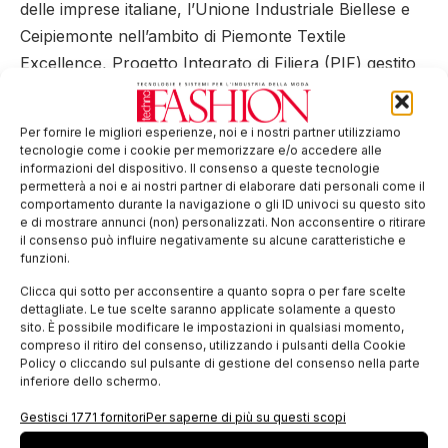
delle imprese italiane, l’Unione Industriale Biellese e
Ceipiemonte nell’ambito di Piemonte Textile
Excellence, Progetto Integrato di Filiera (PIF) gestito
su incarico di Regione Piemonte e Camere di
commercio di Biella, Vercelli e Torino, con l’obiettivo
Per fornire le migliori esperienze, noi e i nostri partner utilizziamo
di creare una via preferenziale di incontro tra
tecnologie come i cookie per memorizzare e/o accedere alle
informazioni del dispositivo. Il consenso a queste tecnologie
operatori esteri e le imprese piemontesi dei comparti
permetterà a noi e ai nostri partner di elaborare dati personali come il
tessile e meccanotessile.
comportamento durante la navigazione o gli ID univoci su questo sito
e di mostrare annunci (non) personalizzati. Non acconsentire o ritirare
Tag:
filati
Filo
Palazzo delle Stelline
il consenso può influire negativamente su alcune caratteristiche e
funzioni.
EDICOLA WEB
Clicca qui sotto per acconsentire a quanto sopra o per fare scelte
dettagliate. Le tue scelte saranno applicate solamente a questo
sito. È possibile modificare le impostazioni in qualsiasi momento,
compreso il ritiro del consenso, utilizzando i pulsanti della Cookie
Policy o cliccando sul pulsante di gestione del consenso nella parte
inferiore dello schermo.
Gestisci 1771 fornitori
Per saperne di più su questi scopi