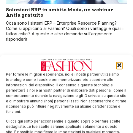
Soluzioni ERP in ambito Moda, un webinar
Antia gratuito
Cosa sono i sistemi ERP – Enterprise Resource Planning?
Come si applicano al Fashion? Quali sono i vantaggi e quali i
fattori critici? A queste e altre domande sull’argomento
risponderà
Per fornire le migliori esperienze, noi e i nostri partner utilizziamo
tecnologie come i cookie per memorizzare e/o accedere alle
informazioni del dispositivo. Il consenso a queste tecnologie
permetterà a noi e ai nostri partner di elaborare dati personali come il
comportamento durante la navigazione o gli ID univoci su questo sito
e di mostrare annunci (non) personalizzati. Non acconsentire o ritirare
il consenso può influire negativamente su alcune caratteristiche e
funzioni.
Contributi a fondo perduto per investire in
Clicca qui sotto per acconsentire a quanto sopra o per fare scelte
tecnologie 4.0
dettagliate. Le tue scelte saranno applicate solamente a questo
sito. È possibile modificare le impostazioni in qualsiasi momento,