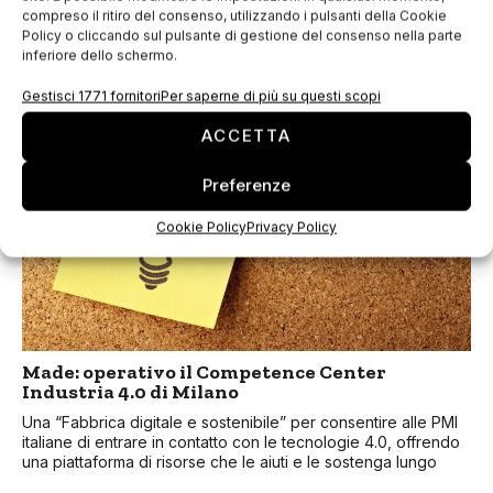
La Camera di commercio di Pistoia-Prato ha messo a
compreso il ritiro del consenso, utilizzando i pulsanti della Cookie
disposizione delle aziende un fondo di 300.000 € per
Policy o cliccando sul pulsante di gestione del consenso nella parte
finanziare progetti per l’acquisto di servizi di consulenza e/o
inferiore dello schermo.
formazione finalizzati all’implementazione
Gestisci 1771 fornitori
Per saperne di più su questi scopi
ACCETTA
Preferenze
Cookie Policy
Privacy Policy
Made: operativo il Competence Center
Industria 4.0 di Milano
Una “Fabbrica digitale e sostenibile” per consentire alle PMI
italiane di entrare in contatto con le tecnologie 4.0, offrendo
una piattaforma di risorse che le aiuti e le sostenga lungo