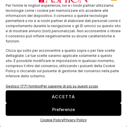
Sandro Salmoiraghi, past president di ACIMIT,
nominato presidente di Federmacchine
Per fornire le migliori esperienze, noi e i nostri partner utilizziamo
tecnologie come i cookie per memorizzare e/o accedere alle
In occasione dell’assemblea di FEDERMACCHINE, riunitasi
informazioni del dispositivo. Il consenso a queste tecnologie
giovedì 15 ottobre, Sandro Salmoiraghi, past-president di
permetterà a noi e ai nostri partner di elaborare dati personali come il
ACIMIT (associazione costruttori italiani macchine tessili) è
comportamento durante la navigazione o gli ID univoci su questo sito
stato eletto presidente della federazione dei costruttori
e di mostrare annunci (non) personalizzati. Non acconsentire o ritirare
italiani di beni
il consenso può influire negativamente su alcune caratteristiche e
funzioni.
Clicca qui sotto per acconsentire a quanto sopra o per fare scelte
Le macchine tessili italiane partecipano alla
dettagliate. Le tue scelte saranno applicate solamente a questo
missione di Sistema Italia in Iran
sito. È possibile modificare le impostazioni in qualsiasi momento,
Il settore tessile iraniano vanta un’antica tradizione e conta un
compreso il ritiro del consenso, utilizzando i pulsanti della Cookie
numero di aziende molto elevato, operanti nei diversi
Policy o cliccando sul pulsante di gestione del consenso nella parte
comparti della catena produttiva (dalla filatura alla
inferiore dello schermo.
nobilitazione). Le sanzioni internazionali negli
Gestisci 1771 fornitori
Per saperne di più su questi scopi
ACCETTA
Cosa sarebbe il mondo senza colore? Acimit
risponde con un video
Preferenze
https://www.youtube.com/watch?v=FQGLCoAK2zs
https://www.youtube.com/watch?v=59BKhOFREdI Il video sul
Cookie Policy
Privacy Policy
colore, realizzato da ICE-Agenzia, in collaborazione con
ACIMIT, e finanziato dal Ministero dello Sviluppo Economico,