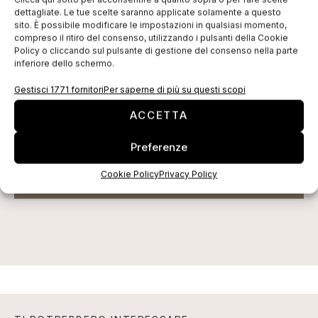
dettagliate. Le tue scelte saranno applicate solamente a questo
EDICOLA WEB
sito. È possibile modificare le impostazioni in qualsiasi momento,
compreso il ritiro del consenso, utilizzando i pulsanti della Cookie
Policy o cliccando sul pulsante di gestione del consenso nella parte
inferiore dello schermo.
Gestisci 1771 fornitori
Per saperne di più su questi scopi
ACCETTA
Preferenze
Cookie Policy
Privacy Policy
ISCRIVITI ALLA NEWSLETTER