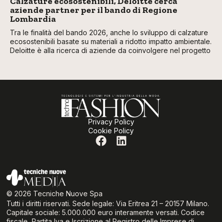
Calzature ecosostenibili, Deloitte cerca
aziende partner per il bando di Regione
Lombardia
Tra le finalità del bando 2026, anche lo sviluppo di calzature
ecosostenibili basate su materiali a ridotto impatto ambientale.
Deloitte è alla ricerca di aziende da coinvolgere nel progetto
Privacy Policy
Cookie Policy
© 2026 Tecniche Nuove Spa
Tutti i diritti riservati. Sede legale: Via Eritrea 21 – 20157 Milano.
Capitale sociale: 5.000.000 euro interamente versati. Codice
fiscale, Partita Iva e Iscrizione al Registro delle Imprese di