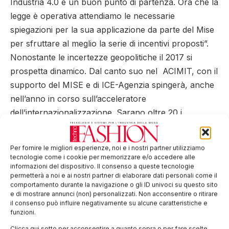
Industria 4.0 è un buon punto di partenza. Ora che la
legge è operativa attendiamo le necessarie
spiegazioni per la sua applicazione da parte del Mise
per sfruttare al meglio la serie di incentivi proposti”.
Nonostante le incertezze geopolitiche il 2017 si
prospetta dinamico. Dal canto suo nel ACIMIT, con il
supporto del MISE e di ICE-Agenzia spingerà, anche
nell’anno in corso sull’acceleratore
dell’internazionalizzazione. Sarano oltre 20 i
Paesi/mercato toccati da iniziative promozionali per
favorire la penetrazione del meccanotessile italiano.
Per fornire le migliori esperienze, noi e i nostri partner utilizziamo
Tra questi spiccano i progetti nell’Africa
tecnologie come i cookie per memorizzare e/o accedere alle
informazioni del dispositivo. Il consenso a queste tecnologie
Subsahariana e in Iran, aree, in cui l‘attività
permetterà a noi e ai nostri partner di elaborare dati personali come il
promozionale ACIMIT sta puntando con insistenza.
comportamento durante la navigazione o gli ID univoci su questo sito
e di mostrare annunci (non) personalizzati. Non acconsentire o ritirare
Tag:
Acimit
macchine tessili
made in Italy
il consenso può influire negativamente su alcune caratteristiche e
funzioni.
meccanotessile
Clicca qui sotto per acconsentire a quanto sopra o per fare scelte