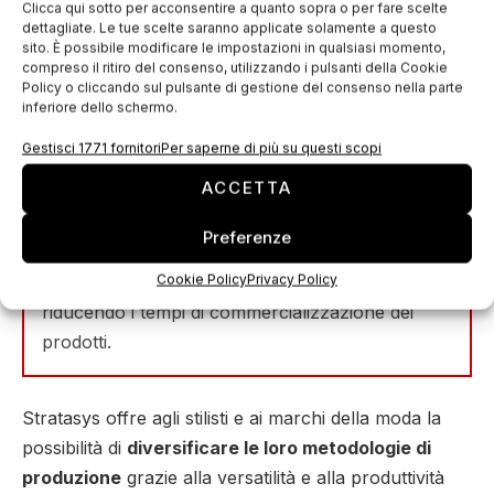
Clicca qui sotto per acconsentire a quanto sopra o per fare scelte
produzione grazie alla versatilità e alla
dettagliate. Le tue scelte saranno applicate solamente a questo
produttività esclusive della soluzione Stratasys
sito. È possibile modificare le impostazioni in qualsiasi momento,
compreso il ritiro del consenso, utilizzando i pulsanti della Cookie
3DFashion, che include la stampante 3D J850
Policy o cliccando sul pulsante di gestione del consenso nella parte
TechStyle, i
l software di gestione del flusso di
inferiore dello schermo.
lavoro
e i materiali a supporto delle necessità
Gestisci 1771 fornitori
Per saperne di più su questi scopi
specifiche dei produttori di moda. La
ACCETTA
conseguenza? Possibilità infinite di
personalizzazione e customizzazione delle
Preferenze
pezze di tessuto stampate in 3D, comprese le
Cookie Policy
Privacy Policy
edizioni limitate e
l’automazione digitale
, il tutto
riducendo i tempi di commercializzazione dei
prodotti.
Stratasys offre agli stilisti e ai marchi della moda la
possibilità di
diversificare le loro metodologie di
produzione
grazie alla versatilità e alla produttività