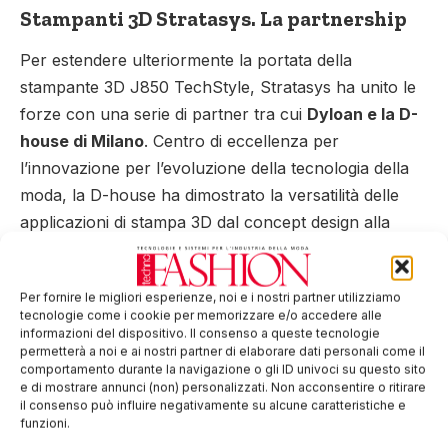
Stampanti 3D Stratasys. La partnership
Per estendere ulteriormente la portata della
stampante 3D J850 TechStyle, Stratasys ha unito le
forze con una serie di partner tra cui
Dyloan e la D-
house di Milano
. Centro di eccellenza per
l’innovazione per l’evoluzione della tecnologia della
moda, la D-house ha dimostrato la versatilità delle
applicazioni di stampa 3D dal concept design alla
produzione utilizzando la tecnologia Stratasys
3DFashion.
Per fornire le migliori esperienze, noi e i nostri partner utilizziamo
tecnologie come i cookie per memorizzare e/o accedere alle
Versatilità, personalizzazione e
informazioni del dispositivo. Il consenso a queste tecnologie
permetterà a noi e ai nostri partner di elaborare dati personali come il
customizzazione
comportamento durante la navigazione o gli ID univoci su questo sito
e di mostrare annunci (non) personalizzati. Non acconsentire o ritirare
Stratasys offre agli stilisti e ai marchi della moda
il consenso può influire negativamente su alcune caratteristiche e
funzioni.
la possibilità di diversificare le loro metodologie di