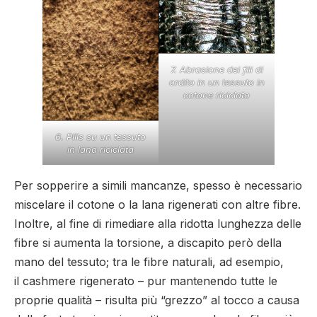
7. Abrasione dei fili di
ordito in un tessuto in
cotone riciclato
6. Pills su un tessuto
in lana riciclata
Per sopperire a simili mancanze, spesso è necessario
miscelare il cotone o la lana rigenerati con altre fibre.
Inoltre, al fine di rimediare alla ridotta lunghezza delle
fibre si aumenta la torsione, a discapito però della
mano del tessuto; tra le fibre naturali, ad esempio,
il cashmere rigenerato – pur mantenendo tutte le
proprie qualità – risulta più “grezzo” al tocco a causa