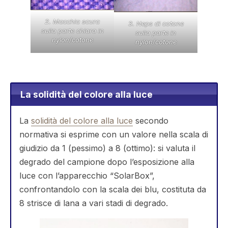
2. Macchia scura
3. Neps di cotone
sulla parte chiara in
sulla parte in
nylon/cotone
nylon/cotone
.
La solidità del colore alla luce
La
solidità del colore alla luce
secondo
normativa si esprime con un valore nella scala di
giudizio da 1 (pessimo) a 8 (ottimo): si valuta il
degrado del campione dopo l’esposizione alla
luce con l’apparecchio “SolarBox”,
confrontandolo con la scala dei blu, costituta da
8 strisce di lana a vari stadi di degrado.