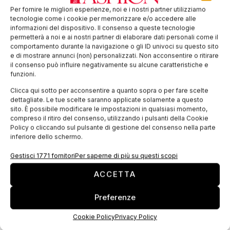
riciclati contribuisce in modo rilevante alla
Per fornire le migliori esperienze, noi e i nostri partner utilizziamo
salvaguardia dell’ambiente, limitando l’impatto
tecnologie come i cookie per memorizzare e/o accedere alle
informazioni del dispositivo. Il consenso a queste tecnologie
ambientale e sociale della Moda e incentivando lo
permetterà a noi e ai nostri partner di elaborare dati personali come il
sviluppo di un’economia circolare.
comportamento durante la navigazione o gli ID univoci su questo sito
e di mostrare annunci (non) personalizzati. Non acconsentire o ritirare
il consenso può influire negativamente su alcune caratteristiche e
Il metodo di riciclaggio più utilizzato è quello
funzioni.
meccanico, che si basa sullo sfilacciamento del
Clicca qui sotto per acconsentire a quanto sopra o per fare scelte
materiale e sulla successiva parallelizzazione delle
dettagliate. Le tue scelte saranno applicate solamente a questo
fibre in un nastro, poi sottoposto a filatura.
sito. È possibile modificare le impostazioni in qualsiasi momento,
compreso il ritiro del consenso, utilizzando i pulsanti della Cookie
Policy o cliccando sul pulsante di gestione del consenso nella parte
inferiore dello schermo.
Gestisci 1771 fornitori
Per saperne di più su questi scopi
ACCETTA
Preferenze
Cookie Policy
Privacy Policy