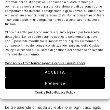
informazioni del dispositivo. Il consenso a queste tecnologie
e vietati tutti gli accordi tra imprese,
permetterà a noi e ai nostri partner di elaborare dati personali come il
tutte le decisioni di associazioni di
comportamento durante la navigazione o gli ID univoci su questo sito
e di mostrare annunci (non) personalizzati. Non acconsentire o ritirare
imprese e tutte le pratiche concordate
il consenso può influire negativamente su alcune caratteristiche e
che possano pregiudicare il commercio
funzioni.
tra Stati membri e che abbiano per
Clicca qui sotto per acconsentire a quanto sopra o per fare scelte
oggetto o per effetto di
impedire,
dettagliate. Le tue scelte saranno applicate solamente a questo
sito. È possibile modificare le impostazioni in qualsiasi momento,
restringere o falsare il gioco della
compreso il ritiro del consenso, utilizzando i pulsanti della Cookie
concorrenza
all’interno del mercato
Policy o cliccando sul pulsante di gestione del consenso nella parte
inferiore dello schermo.
interno
.
Gestisci 1771 fornitori
Per saperne di più su questi scopi
Questo tipo di comportamento anticoncorrenziale
ACCETTA
aumenta i prezzi e riduce le possibilità di scelta per
Preferenze
i consumatori
andando a ledere uno dei pilastri
fondamentali del mercato unico europeo, la
Cookie Policy
Privacy Policy
concorrenza.
Le tre aziende di moda avrebbero in ogni caso agito