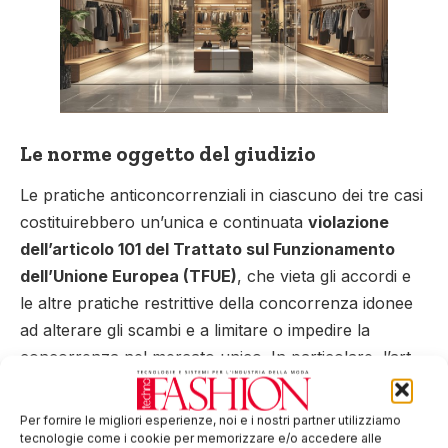
Le norme oggetto del giudizio
Le pratiche anticoncorrenziali in ciascuno dei tre casi
costituirebbero un’unica e continuata
violazione
dell’articolo 101 del Trattato sul Funzionamento
dell’Unione Europea (TFUE)
, che vieta gli accordi e
le altre pratiche restrittive della concorrenza idonee
ad alterare gli scambi e a limitare o impedire la
concorrenza nel mercato unico. In particolare, l’art
101del TFUE prescrive:
Per fornire le migliori esperienze, noi e i nostri partner utilizziamo
Sono incompatibili con il mercato interno
tecnologie come i cookie per memorizzare e/o accedere alle