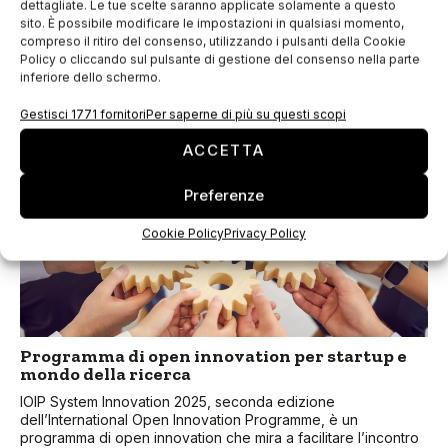
dettagliate. Le tue scelte saranno applicate solamente a questo
sito. È possibile modificare le impostazioni in qualsiasi momento,
È aperto il bando “Rafforza & Innova” di Regione
compreso il ritiro del consenso, utilizzando i pulsanti della Cookie
Lombardia con una dotazione di 6 milioni di euro, a valere
Policy o cliccando sul pulsante di gestione del consenso nella parte
anche su risorse del PR FESR Lombardia 2021-2027. Il
inferiore dello schermo.
contributo con fondi PR
Gestisci 1771 fornitori
Per saperne di più su questi scopi
ACCETTA
Preferenze
Cookie Policy
Privacy Policy
Programma di open innovation per startup e
mondo della ricerca
IOIP System Innovation 2025, seconda edizione
dell’International Open Innovation Programme, è un
programma di open innovation che mira a facilitare l’incontro