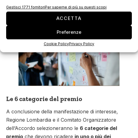
risolvere problemi concreti;
Gestisci 1771 fornitori
Per saperne di più su questi scopi
testare nuove tecnologie;
ACCETTA
attivare progetti di innovazione.
Preferenze
Cookie Policy
Privacy Policy
Le 6 categorie del premio
A conclusione della manifestazione di interesse,
Regione Lombardia e il Comitato Organizzatore
dell’Accordo selezioneranno le
6 categorie del
premio
che devono ricadere
in uno o più dei