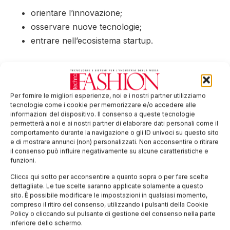
orientare l’innovazione;
osservare nuove tecnologie;
entrare nell’ecosistema startup.
2. Promuovere un premio corporate su un
bisogno specifico
L’impresa individua una sfida tecnologica o industriale
Per fornire le migliori esperienze, noi e i nostri partner utilizziamo
tecnologie come i cookie per memorizzare e/o accedere alle
specifica e mette a disposizione un premio in denaro
informazioni del dispositivo. Il consenso a queste tecnologie
(minimo 20.000 €) per la migliore soluzione proposta
permetterà a noi e ai nostri partner di elaborare dati personali come il
comportamento durante la navigazione o gli ID univoci su questo sito
da una startup. In questo caso, la challenge è
e di mostrare annunci (non) personalizzati. Non acconsentire o ritirare
dedicata alla singola corporate, che può attivare una
il consenso può influire negativamente su alcune caratteristiche e
funzioni.
collaborazione diretta con la startup selezionata e
Clicca qui sotto per acconsentire a quanto sopra o per fare scelte
accedere a soluzioni tecnologiche avanzate e
dettagliate. Le tue scelte saranno applicate solamente a questo
personalizzate.
sito. È possibile modificare le impostazioni in qualsiasi momento,
compreso il ritiro del consenso, utilizzando i pulsanti della Cookie
Questa opzione è ideale per imprese che vogliono:
Policy o cliccando sul pulsante di gestione del consenso nella parte
inferiore dello schermo.