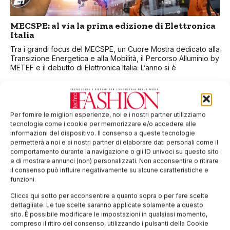
MECSPE: al via la prima edizione di Elettronica
Italia
Tra i grandi focus del MECSPE, un Cuore Mostra dedicato alla
Transizione Energetica e alla Mobilità, il Percorso Alluminio by
METEF e il debutto di Elettronica Italia. L’anno si è
Per fornire le migliori esperienze, noi e i nostri partner utilizziamo
tecnologie come i cookie per memorizzare e/o accedere alle
informazioni del dispositivo. Il consenso a queste tecnologie
permetterà a noi e ai nostri partner di elaborare dati personali come il
comportamento durante la navigazione o gli ID univoci su questo sito
e di mostrare annunci (non) personalizzati. Non acconsentire o ritirare
il consenso può influire negativamente su alcune caratteristiche e
funzioni.
Clicca qui sotto per acconsentire a quanto sopra o per fare scelte
dettagliate. Le tue scelte saranno applicate solamente a questo
MECSPE: transizione energetica e mobilità del
sito. È possibile modificare le impostazioni in qualsiasi momento,
futuro
compreso il ritiro del consenso, utilizzando i pulsanti della Cookie