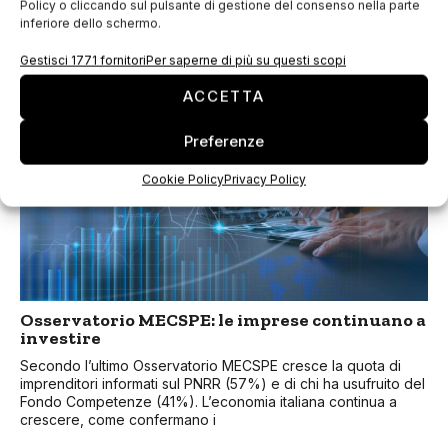
Policy o cliccando sul pulsante di gestione del consenso nella parte
MECSPE torna a BolognaFiere dal 29 al 31 marzo 2023, con
inferiore dello schermo.
tante novità e un cuore mostra dal titolo “Transizione
energetica e mobilità del futuro”. Si è da poco chiuso
Gestisci 1771 fornitori
Per saperne di più su questi scopi
ACCETTA
Preferenze
Cookie Policy
Privacy Policy
Osservatorio MECSPE: le imprese continuano a
investire
Secondo l’ultimo Osservatorio MECSPE cresce la quota di
imprenditori informati sul PNRR (57%) e di chi ha usufruito del
Fondo Competenze (41%). L’economia italiana continua a
crescere, come confermano i