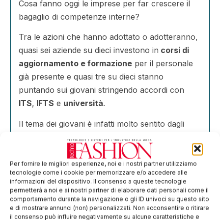
Cosa fanno oggi le imprese per far crescere il
bagaglio di competenze interne?
Tra le azioni che hanno adottato o adotteranno,
quasi sei aziende su dieci investono in
corsi di
aggiornamento e formazione
per il personale
già presente e quasi tre su dieci stanno
puntando sui giovani stringendo accordi con
ITS
,
IFTS
e
università
.
Il tema dei giovani è infatti molto sentito dagli
imprenditori, in quanto da un lato rispecchia un
nuovo modello di industria più in linea con le
aspettative della
Gen Z
, dall’altro è un bacino
Per fornire le migliori esperienze, noi e i nostri partner utilizziamo
tecnologie come i cookie per memorizzare e/o accedere alle
interessante da cui attingere risorse in parte già
informazioni del dispositivo. Il consenso a queste tecnologie
formate, come nel caso degli ITS.
permetterà a noi e ai nostri partner di elaborare dati personali come il
comportamento durante la navigazione o gli ID univoci su questo sito
e di mostrare annunci (non) personalizzati. Non acconsentire o ritirare
Per affrontare questa sfida,
MECSPE
e l’
ITS A.
il consenso può influire negativamente su alcune caratteristiche e