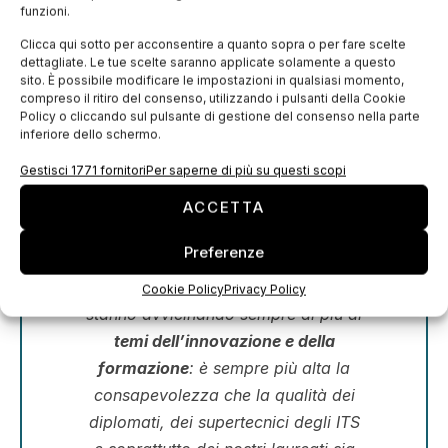
Cuccovillo Meccatronica Puglia
porteranno in
funzioni.
fiera per la seconda volta la
Piazza Formazione
Clicca qui sotto per acconsentire a quanto sopra o per fare scelte
4.0
, un punto d’incontro tra gli studenti e le
dettagliate. Le tue scelte saranno applicate solamente a questo
sito. È possibile modificare le impostazioni in qualsiasi momento,
aziende partner che metterà in luce l’importanza
compreso il ritiro del consenso, utilizzando i pulsanti della Cookie
del legame tra imprese e formazione.
Policy o cliccando sul pulsante di gestione del consenso nella parte
inferiore dello schermo.
Anche
Confindustria Bari BAT
, sin dalla prima
Gestisci 1771 fornitori
Per saperne di più su questi scopi
edizione di MECSPE ha mostrato chiaramente la
ACCETTA
direzione che gli imprenditori devono seguire per
il proprio sviluppo:
Preferenze
Le imprese negli ultimi anni si
Cookie Policy
Privacy Policy
stanno avvicinando sempre di più ai
temi dell’innovazione e della
formazione
: è sempre più alta la
consapevolezza che la qualità dei
diplomati, dei supertecnici degli ITS