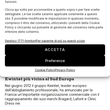
funzioni.
Clicca qui sotto per acconsentire a quanto sopra o per fare scelte
L’assemblea Acrib mostra l’Italia che vorremmo
dettagliate. Le tue scelte saranno applicate solamente a questo
sito. È possibile modificare le impostazioni in qualsiasi momento,
Mercoledì 9 luglio, alle ore 17, il Centro Congressi Hotel
compreso il ritiro del consenso, utilizzando i pulsanti della Cookie
Sheraton di Padova ospiterà “L’ITALIA CHE VORREMMO”,
Policy o cliccando sul pulsante di gestione del consenso nella parte
l’Assemblea generale Acrib, l’Associazione dei Calzaturifici
inferiore dello schermo.
della Riviera del Brenta. Il presidente Siro Badon, si
Gestisci 1771 fornitori
Per saperne di più su questi scopi
Zund inaugura la sede italiana
ACCETTA
Zund, produttore di sistemi di taglio digitale per la grafica e
molteplici comparti industriali, ha annunciato che il 28 – 29
Preferenze
Marzo 2014 inaugurerà la sua nuova sede italiana a
Cookie Policy
Privacy Policy
Kwintet più vicina al Sud Europa
Nel giugno 2012 il gruppo Kwintet, leader europeo
dell’abbigliamento professionale, ha annunciato per la
Francia un’importante riorganizzazione commerciale con il
raggruppamento dei suoi marchi Bragard, Lafont e Clinic
Dress nei