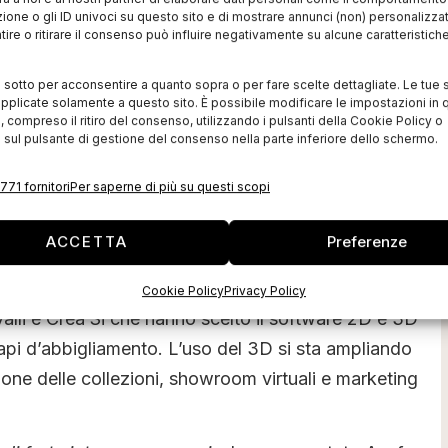
zione o gli ID univoci su questo sito e di mostrare annunci (non) personalizzat
ire o ritirare il consenso può influire negativamente su alcune caratteristich
/CAM 2D e prototipia virtuale 3D, ha aperto la sua
eam Antonio Sgroi, nome molto noto nel settore.
i sotto per acconsentire a quanto sopra o per fare scelte dettagliate. Le tue 
pplicate solamente a questo sito. È possibile modificare le impostazioni in q
ndo del fashion, Antonio Sgroi ha una significativa
compreso il ritiro del consenso, utilizzando i pulsanti della Cookie Policy o
 sul pulsante di gestione del consenso nella parte inferiore dello schermo.
elle soluzioni CAD/CAM e dei servizi correlati in
ia e arredamento. Dal 2011, è anche membro del
771 fornitori
Per saperne di più su questi scopi
ACCETTA
Preferenze
cale supportando i clienti acquisiti e promuovendo in
 numero sempre crescente di società. Tra queste, vi
Cookie Policy
Privacy Policy
lli e Crea Si che hanno scelto il software 2D e 3D
capi d’abbigliamento. L’uso del 3D si sta ampliando
tione delle collezioni, showroom virtuali e marketing