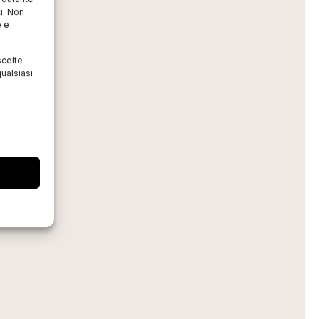
i. Non
e e
scelte
ualsiasi