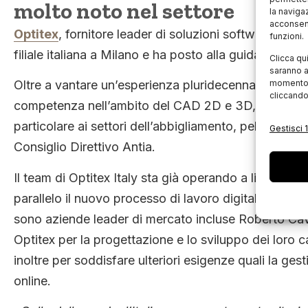
molto noto nel settore
la naviga
acconsent
Optitex
, fornitore leader di soluzioni software CAD
funzioni.
filiale italiana a Milano e ha posto alla guida del t
Clicca qu
saranno a
Oltre a vantare un’esperienza pluridecennale nel mo
momento, 
cliccando
competenza nell’ambito del CAD 2D e 3D, del PLM, d
particolare ai settori dell’abbigliamento, pelletter
Gestisci 1
Consiglio Direttivo Antia.
Il team di Optitex Italy sta già operando a livello lo
parallelo il nuovo processo di lavoro digitale ad un
sono aziende leader di mercato incluse Roberto Cava
Optitex per la progettazione e lo sviluppo dei loro 
inoltre per soddisfare ulteriori esigenze quali la ges
online.