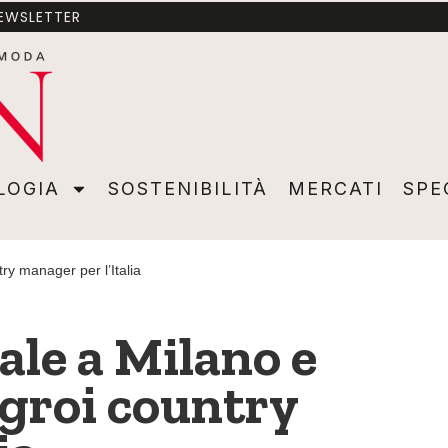
NEWSLETTER
A
SOSTENIBILITÀ
MERCATI
SPECIALI
VIDEO
ADVER
LOGIA
SOSTENIBILITÀ
MERCATI
SPE
ry manager per l’Italia
iale a Milano e
groi country