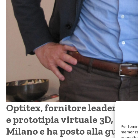
Optitex, fornitore leader di
e prototipia virtuale 3D, ha ape
Per forni
Milano e ha posto alla guida 
memorizza
permetter