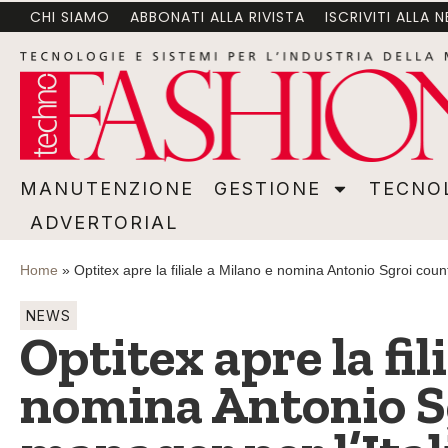
CHI SIAMO
ABBONATI ALLA RIVISTA
ISCRIVITI ALLA 
MANUTENZIONE
GESTIONE
TECNOLOGI
MANUTENZIONE
GESTIONE
TECNO
ADVERTORIAL
Home
»
Optitex apre la filiale a Milano e nomina Antonio Sgroi count
NEWS
Optitex apre la fil
nomina Antonio S