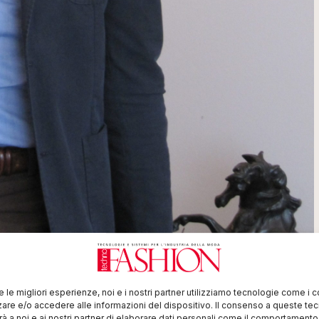
 soluzioni software CAD/CAM 2D
rto la sua filiale italiana a
re le migliori esperienze, noi e i nostri partner utilizziamo tecnologie come i 
del team Antonio Sgroi, nome
re e/o accedere alle informazioni del dispositivo. Il consenso a queste te
à a noi e ai nostri partner di elaborare dati personali come il comportament