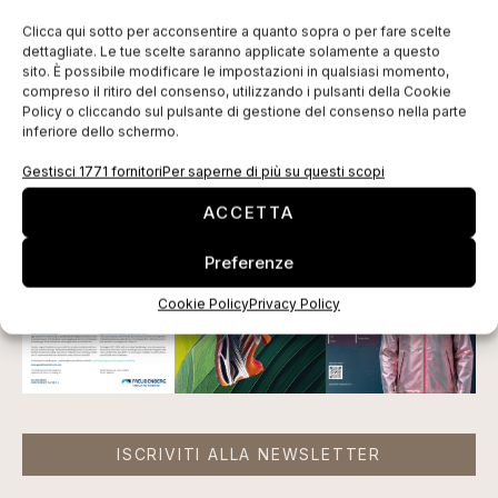
Sostenibile delle Nazioni Unite
.
Clicca qui sotto per acconsentire a quanto sopra o per fare scelte
dettagliate. Le tue scelte saranno applicate solamente a questo
Il Gruppo Epson è guidato dalla giapponese
sito. È possibile modificare le impostazioni in qualsiasi momento,
compreso il ritiro del consenso, utilizzando i pulsanti della Cookie
Seiko Epson Corporation
.
Policy o cliccando sul pulsante di gestione del consenso nella parte
inferiore dello schermo.
Gestisci 1771 fornitori
Per saperne di più su questi scopi
EDICOLA WEB
ACCETTA
Preferenze
Cookie Policy
Privacy Policy
ISCRIVITI ALLA NEWSLETTER