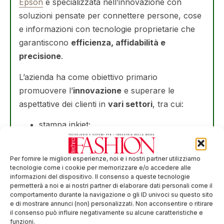
Epson
è specializzata nell’innovazione con
soluzioni pensate per connettere persone, cose
e informazioni con tecnologie proprietarie che
garantiscono
efficienza, affidabilità e
precisione
.
L’azienda ha come obiettivo primario
promuovere l’
innovazione
e superare le
aspettative dei clienti in
vari settori
, tra cui:
stampa inkjet;
comunicazione visiva;
tecnologia indossabile;
Per fornire le migliori esperienze, noi e i nostri partner utilizziamo
robotica.
tecnologie come i cookie per memorizzare e/o accedere alle
informazioni del dispositivo. Il consenso a queste tecnologie
Epson è orgogliosa di contribuire alla
permetterà a noi e ai nostri partner di elaborare dati personali come il
realizzazione di una
società sostenibile
e del
comportamento durante la navigazione o gli ID univoci su questo sito
e di mostrare annunci (non) personalizzati. Non acconsentire o ritirare
proprio impegno continuativo per la
il consenso può influire negativamente su alcune caratteristiche e
realizzazione degli
Obiettivi per lo Sviluppo
funzioni.