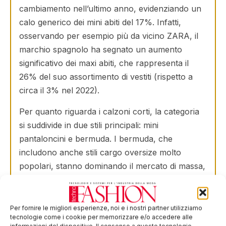
cambiamento nell’ultimo anno, evidenziando un
calo generico dei mini abiti del 17%. Infatti,
osservando per esempio più da vicino ZARA, il
marchio spagnolo ha segnato un aumento
significativo dei maxi abiti, che rappresenta il
26% del suo assortimento di vestiti (rispetto a
circa il 3% nel 2022).
Per quanto riguarda i calzoni corti, la categoria
si suddivide in due stili principali: mini
pantaloncini e bermuda. I bermuda, che
includono anche stili cargo oversize molto
popolari, stanno dominando il mercato di massa,
rappresentando il 63% dell’assortimento totale di
pantaloncini. Tuttavia, sebbene la tendenza sia
presente tra i principali attori del mercato di
Per fornire le migliori esperienze, noi e i nostri partner utilizziamo
tecnologie come i cookie per memorizzare e/o accedere alle
massa, Mango e ZARA hanno ancora un’ampia