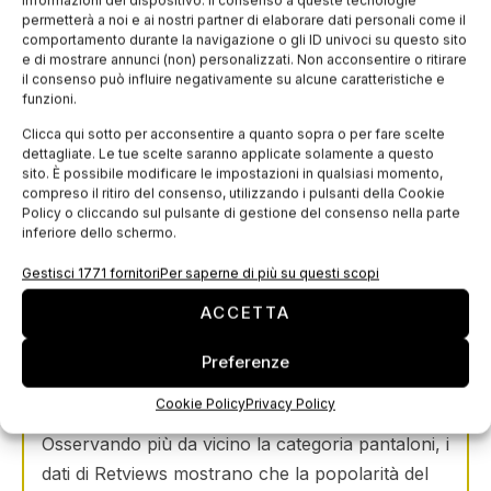
informazioni del dispositivo. Il consenso a queste tecnologie
selezione di mini shorts all’interno del loro
permetterà a noi e ai nostri partner di elaborare dati personali come il
comportamento durante la navigazione o gli ID univoci su questo sito
assortimento.
e di mostrare annunci (non) personalizzati. Non acconsentire o ritirare
il consenso può influire negativamente su alcune caratteristiche e
funzioni.
Denim o lino?
Clicca qui sotto per acconsentire a quanto sopra o per fare scelte
dettagliate. Le tue scelte saranno applicate solamente a questo
sito. È possibile modificare le impostazioni in qualsiasi momento,
Con il revival delle tendenze della moda degli
compreso il ritiro del consenso, utilizzando i pulsanti della Cookie
Policy o cliccando sul pulsante di gestione del consenso nella parte
anni ’90 e 2000, non sorprende che il denim
inferiore dello schermo.
rimanga un trend dominante. In parallelo, il lino
Gestisci 1771 fornitori
Per saperne di più su questi scopi
sta guadagnando popolarità per le sue qualità
leggere e traspiranti, diventando anno dopo
ACCETTA
anno la tendenza estiva più consolidata. In
Preferenze
questo scenario, come stanno rispondendo i
brand di moda?
Cookie Policy
Privacy Policy
Osservando più da vicino la categoria pantaloni, i
dati di Retviews mostrano che la popolarità del