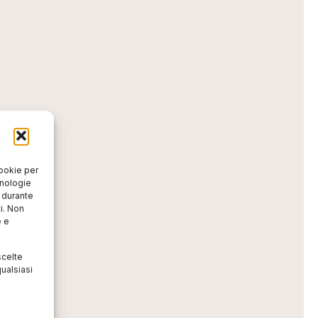
cookie per
cnologie
o durante
i. Non
e e
scelte
ualsiasi