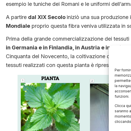
esempio le tuniche dei Romani e le uniformi dell’arm
A partire
dal XIX Secolo
iniziò una sua produzione i
Mondiale
proprio questa fibra veniva utilizzata in s
Prima della grande commercializzazione dei tessuti 
in Germania e in Finlandia, in Austria e in Italia
; c
Cinquanta del Novecento, la coltivazione di ortica 
tessuti realizzati con questa pianta è ripresa
in Aust
Per forni
memorizza
permetter
la naviga
acconsent
funzioni.
Clicca qu
saranno a
momento, 
cliccando