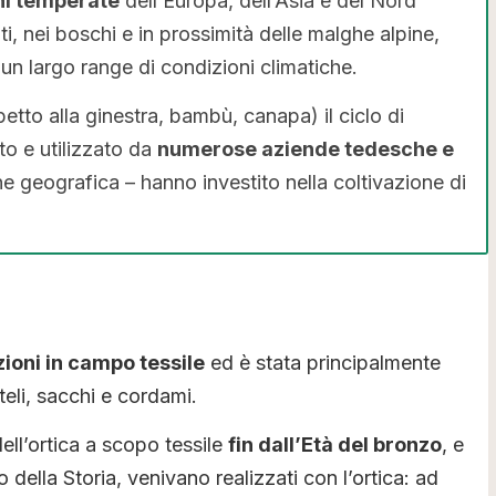
ni temperate
dell’Europa, dell’Asia e del Nord
riti, nei boschi e in prossimità delle malghe alpine,
 un largo range di condizioni climatiche.
spetto alla ginestra, bambù, canapa) il ciclo di
to e utilizzato da
numerose aziende tedesche e
one geografica – hanno investito nella coltivazione di
zioni in campo tessile
ed è stata principalmente
 teli, sacchi e cordami.
dell’ortica a scopo tessile
fin dall’Età del bronzo
, e
o della Storia, venivano realizzati con l’ortica: ad