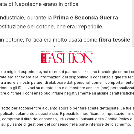
ata di Napoleone erano in ortica.
ndustriale; durante la
Prima e Seconda Guerra
ostituzione del cotone, che era irreperibile.
in cotone, l’ortica era molto usata come
fibra tessile
on l’arrivo di tessuti più economici, dagli anni
terminò. Poi dagli anni Novanta la produzione dei
ria, Germania, Lettonia e Finlandia
.
re le migliori esperienze, noi e i nostri partner utilizziamo tecnologie come i 
re e/o accedere alle informazioni del dispositivo. Il consenso a queste te
à a noi e ai nostri partner di elaborare dati personali come il comportament
zione o gli ID univoci su questo sito e di mostrare annunci (non) personalizzat
ire o ritirare il consenso può influire negativamente su alcune caratteristich
i sotto per acconsentire a quanto sopra o per fare scelte dettagliate. Le tue 
pplicate solamente a questo sito. È possibile modificare le impostazioni in q
compreso il ritiro del consenso, utilizzando i pulsanti della Cookie Policy o
 sul pulsante di gestione del consenso nella parte inferiore dello schermo.