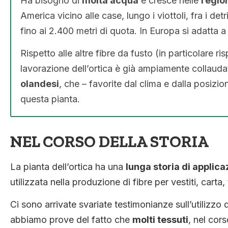
Ha bisogno di
molta acqua
e cresce nelle
regio
America vicino alle case, lungo i viottoli, fra i det
fino ai 2.400 metri di quota. In Europa si adatta a
Rispetto alle altre fibre da fusto (in particolare ri
lavorazione dell’ortica è già ampiamente collauda
olandesi
, che – favorite dal clima e dalla posizi
questa pianta.
NEL CORSO DELLA STORIA
La pianta dell’ortica ha una
lunga storia di applica
utilizzata nella produzione di fibre per vestiti, carta,
Ci sono arrivate svariate testimonianze sull’utilizzo 
abbiamo prove del fatto che
molti tessuti
, nel cors