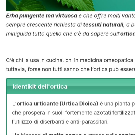
Erba pungente ma virtuosa
e che offre molti vant
sempre crescente richiesta di
tessuti naturali
, a 
miniguida tutto quello che c’è da sapere sull’
ortic
.
C’è chi la usa in cucina, chi in medicina omeopatica 
tuttavia, forse non tutti sanno che l’ortica può esse
Identikit dell'ortica
L’
ortica urticante (Urtica Dioica)
è una pianta p
che prospera in suoli fortemente azotati fertilizzati
l’utilizzo di diserbanti e anti-parassitari.