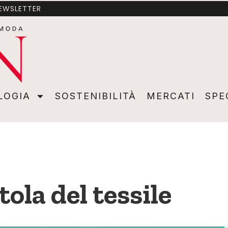
NEWSLETTER
A
SOSTENIBILITÀ
MERCATI
SPECIALI
VIDEO
ADVER
LOGIA
SOSTENIBILITÀ
MERCATI
SPE
ola del tessile