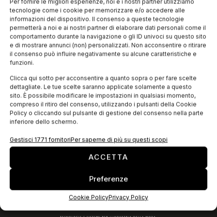
Optitex, fornitore leader di soluzioni software CAD/CAM 2D e
Per fornire le migliori esperienze, noi e i nostri partner utilizziamo
prototipia virtuale 3D, ha aperto la sua filiale italiana a Milano
tecnologie come i cookie per memorizzare e/o accedere alle
e ha posto alla guida del team Antonio Sgroi, nome
informazioni del dispositivo. Il consenso a queste tecnologie
permetterà a noi e ai nostri partner di elaborare dati personali come il
comportamento durante la navigazione o gli ID univoci su questo sito
e di mostrare annunci (non) personalizzati. Non acconsentire o ritirare
EDICOLA WEB
il consenso può influire negativamente su alcune caratteristiche e
funzioni.
Clicca qui sotto per acconsentire a quanto sopra o per fare scelte
dettagliate. Le tue scelte saranno applicate solamente a questo
sito. È possibile modificare le impostazioni in qualsiasi momento,
compreso il ritiro del consenso, utilizzando i pulsanti della Cookie
Policy o cliccando sul pulsante di gestione del consenso nella parte
inferiore dello schermo.
Gestisci 1771 fornitori
Per saperne di più su questi scopi
ACCETTA
ISCRIVITI ALLA NEWSLETTER
Preferenze
Cookie Policy
Privacy Policy