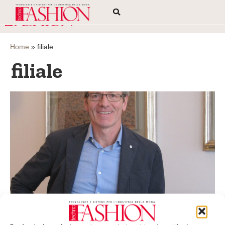
Home
»
filiale
filiale
Optitex apre la filiale a Milano e nomina
Antonio Sgroi country manager per l’Italia