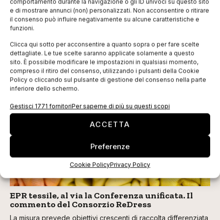
comportamento durante la navigazione o gli ID univoci su questo sito
e di mostrare annunci (non) personalizzati. Non acconsentire o ritirare
il consenso può influire negativamente su alcune caratteristiche e
funzioni.
Clicca qui sotto per acconsentire a quanto sopra o per fare scelte
dettagliate. Le tue scelte saranno applicate solamente a questo
sito. È possibile modificare le impostazioni in qualsiasi momento,
compreso il ritiro del consenso, utilizzando i pulsanti della Cookie
Policy o cliccando sul pulsante di gestione del consenso nella parte
TI POTREBBERO INTERESSARE
inferiore dello schermo.
Gestisci 1771 fornitori
Per saperne di più su questi scopi
ACCETTA
Preferenze
Cookie Policy
Privacy Policy
EPR tessile, al via la Conferenza unificata. Il
commento del Consorzio ReDress
La misura prevede obiettivi crescenti di raccolta differenziata