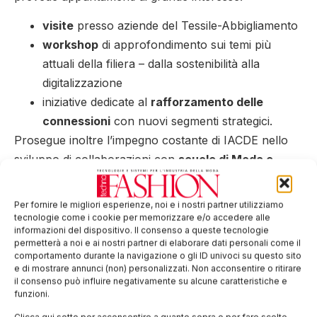
visite
presso aziende del Tessile-Abbigliamento
workshop
di approfondimento sui temi più
attuali della filiera – dalla sostenibilità alla
digitalizzazione
iniziative dedicate al
rafforzamento delle
connessioni
con nuovi segmenti strategici.
Prosegue inoltre l’impegno costante di IACDE nello
sviluppo di collaborazioni con
scuole di Moda e
Fashion Design
, a conferma della volontà di investire
sul talento e sul futuro del settore.
Per fornire le migliori esperienze, noi e i nostri partner utilizziamo
tecnologie come i cookie per memorizzare e/o accedere alle
informazioni del dispositivo. Il consenso a queste tecnologie
Un Club italiano e internazionale
permetterà a noi e ai nostri partner di elaborare dati personali come il
comportamento durante la navigazione o gli ID univoci su questo sito
e di mostrare annunci (non) personalizzati. Non acconsentire o ritirare
Entrare in IACDE Italia significa contribuire
il consenso può influire negativamente su alcune caratteristiche e
attivamente a
una rete che cresce, si evolve e
funzioni.
costruisce valore
attraverso il confronto, la
Clicca qui sotto per acconsentire a quanto sopra o per fare scelte