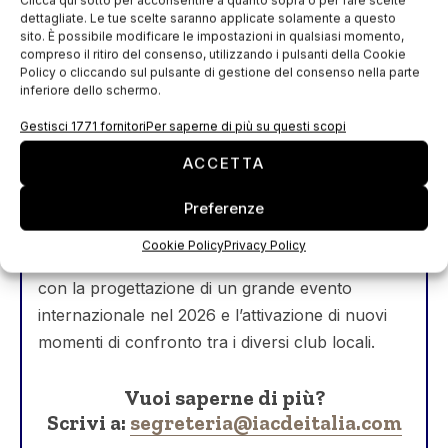
competenza e la condivisione.
dettagliate. Le tue scelte saranno applicate solamente a questo
sito. È possibile modificare le impostazioni in qualsiasi momento,
compreso il ritiro del consenso, utilizzando i pulsanti della Cookie
È attualmente aperta la campagna di
iscrizioni a
Policy o cliccando sul pulsante di gestione del consenso nella parte
IACDE Italia per il 2026
, un’opportunità per
inferiore dello schermo.
entrare a far parte di una community dinamica e
Gestisci 1771 fornitori
Per saperne di più su questi scopi
in crescita, integrata in un network
ACCETTA
internazionale che guarda con visione e
responsabilità alle sfide del futuro.
Preferenze
Parallelamente, IACDE è impegnata a livello
Cookie Policy
Privacy Policy
europeo nel rilancio del
Club internazionale
,
con la progettazione di un grande evento
internazionale nel 2026 e l’attivazione di nuovi
momenti di confronto tra i diversi club locali.
Vuoi saperne di più?
Scrivi a:
segreteria@iacdeitalia.com