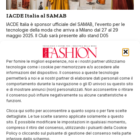
IACDE Italia al SAMAB
IACDE Italia è sponsor ufficiale del SAMAB, l’evento per le
tecnologie della moda che arriva a Milano dal 27 al 29
maggio 2025. Il Club sarà presente allo stand D05
Per fornire le migliori esperienze, noi e i nostri partner utilizziamo
tecnologie come i cookie per memorizzare e/o accedere alle
informazioni del dispositivo. Il consenso a queste tecnologie
permetterà a noi e ai nostri partner di elaborare dati personali come il
comportamento durante la navigazione o gli ID univoci su questo sito
e di mostrare annunci (non) personalizzati. Non acconsentire o ritirare
il consenso può influire negativamente su alcune caratteristiche e
funzioni.
Clicca qui sotto per acconsentire a quanto sopra o per fare scelte
dettagliate. Le tue scelte saranno applicate solamente a questo
Un 2025 entusiasmante per IACDE Italia
sito. È possibile modificare le impostazioni in qualsiasi momento,
compreso il ritiro del consenso, utilizzando i pulsanti della Cookie
IACDE Italia non si ferma mai, sempre al lavoro per rinnovarsi
Policy o cliccando sul pulsante di gestione del consenso nella parte
e proporre ai tecnici del settore esperienze appassionanti,
inferiore dello schermo.