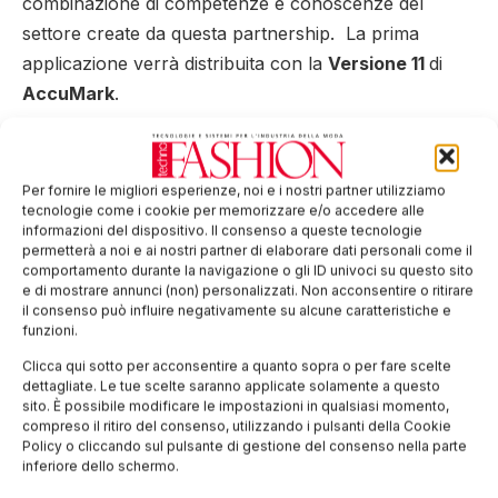
combinazione di competenze e conoscenze del
settore create da questa partnership. La prima
applicazione verrà distribuita con la
Versione 11
di
AccuMark
.
Informazioni sui protagonisti
Per fornire le migliori esperienze, noi e i nostri partner utilizziamo
Gerber Technology
tecnologie come i cookie per memorizzare e/o accedere alle
informazioni del dispositivo. Il consenso a queste tecnologie
Gerber Technology
è specializzata nella fornitura di
permetterà a noi e ai nostri partner di elaborare dati personali come il
comportamento durante la navigazione o gli ID univoci su questo sito
soluzioni integrate software
e di
automazione
e di mostrare annunci (non) personalizzati. Non acconsentire o ritirare
industriale
che consentono di gestire e connettere in
il consenso può influire negativamente su alcune caratteristiche e
funzioni.
modo più efficace l’intera filiera produttiva e volti alla
Clicca qui sotto per acconsentire a quanto sopra o per fare scelte
ottimizzazione dei processi di progettazione, sviluppo
dettagliate. Le tue scelte saranno applicate solamente a questo
e produzione, al retail, fino al consumatore finale.
sito. È possibile modificare le impostazioni in qualsiasi momento,
compreso il ritiro del consenso, utilizzando i pulsanti della Cookie
L’azienda serve oltre
78.000 clienti
in
130 nazioni
,
Policy o cliccando sul pulsante di gestione del consenso nella parte
inferiore dello schermo.
ed annovera più di
100 aziende Fortune
500