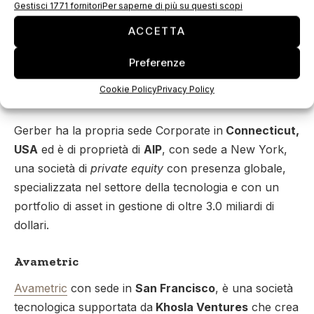
distribuite nei settori dell’abbigliamento & accessori,
Gestisci 1771 fornitori
Per saperne di più su questi scopi
del comfort e tempo libero, dei trasporti, del
ACCETTA
packaging e della segnaletica. L’azienda sviluppa e
Preferenze
produce i propri prodotti in diverse sedi negli Stati
Uniti ed in Canada e dispone di filiali produttive in
Cookie Policy
Privacy Policy
Cina.
Gerber ha la propria sede Corporate in
Connecticut,
USA
ed è di proprietà di
AIP
, con sede a New York,
una società di
private equity
con presenza globale,
specializzata nel settore della tecnologia e con un
portfolio di asset in gestione di oltre 3.0 miliardi di
dollari.
Avametric
Avametric
con sede in
San Francisco
, è una società
tecnologica supportata da
Khosla Ventures
che crea