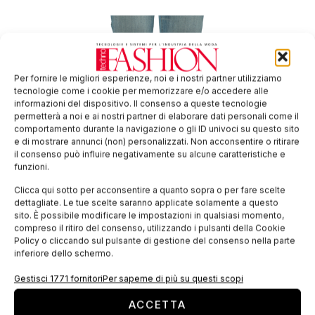
Per fornire le migliori esperienze, noi e i nostri partner utilizziamo
tecnologie come i cookie per memorizzare e/o accedere alle
informazioni del dispositivo. Il consenso a queste tecnologie
permetterà a noi e ai nostri partner di elaborare dati personali come il
comportamento durante la navigazione o gli ID univoci su questo sito
e di mostrare annunci (non) personalizzati. Non acconsentire o ritirare
il consenso può influire negativamente su alcune caratteristiche e
funzioni.
3D per creare sinergie in tutto il processo
produttivo
Clicca qui sotto per acconsentire a quanto sopra o per fare scelte
dettagliate. Le tue scelte saranno applicate solamente a questo
L’industria del fashion e luxury sta vivendo una vera e propria
sito. È possibile modificare le impostazioni in qualsiasi momento,
rivoluzione grazie alla tecnologia 3D. I software “real to life”
compreso il ritiro del consenso, utilizzando i pulsanti della Cookie
rendono oggi possibile la verifica immediata della vestibilità
Policy o cliccando sul pulsante di gestione del consenso nella parte
di
inferiore dello schermo.
Gestisci 1771 fornitori
Per saperne di più su questi scopi
ACCETTA