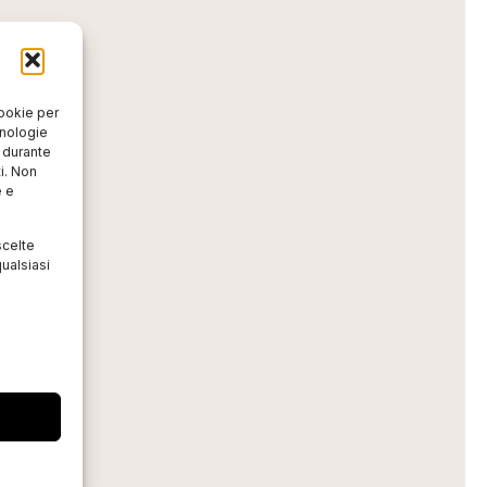
cookie per
cnologie
o durante
i. Non
e e
scelte
ualsiasi