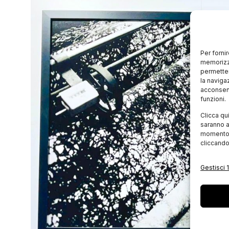
Per forni
memorizza
permetter
la naviga
acconsent
funzioni.
Clicca qu
saranno a
momento, 
cliccando
Gestisci 1