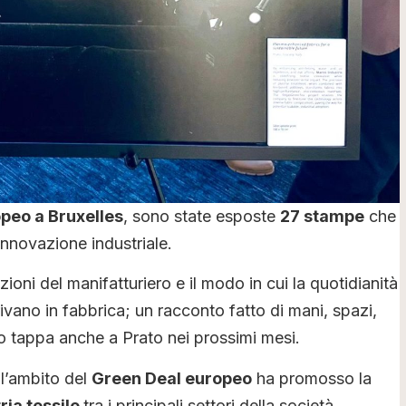
peo a Bruxelles
, sono state esposte
27 stampe
che
’innovazione industriale.
ioni del manifatturiero e il modo in cui la quotidianità
ivano in fabbrica; un racconto fatto di mani, spazi,
no tappa anche a Prato nei prossimi mesi.
l’ambito del
Green Deal europeo
ha promosso la
tria tessile
tra i principali settori della società