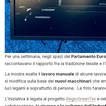
Per una settimana, negli spazi del
Parlamento Euro
raccontavano il rapporto fra la tradizione tessile e l
La mostra esalta il
lavoro manuale
di alcune lavoraz
si modifica sulla base dei
nuovi macchinari
che arr
luci legami e soprattutto di persone. Le foto faran
L’iniziativa è legata al progetto
RegioGreenTex
e nel
collaborazione,
la ricerca e lo sviluppo dell’Indus