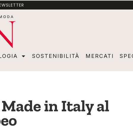
NEWSLETTER
A
SOSTENIBILITÀ
MERCATI
SPECIALI
VIDEO
ADVER
LOGIA
SOSTENIBILITÀ
MERCATI
SPE
 Made in Italy al
peo