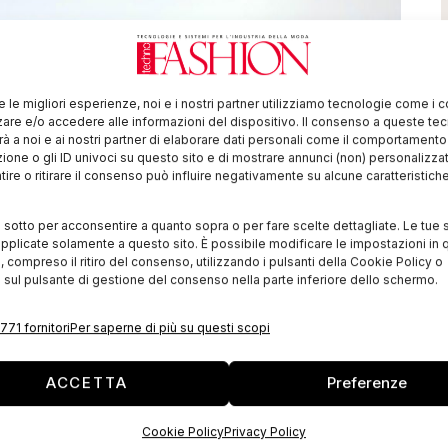
re le migliori esperienze, noi e i nostri partner utilizziamo tecnologie come i 
re e/o accedere alle informazioni del dispositivo. Il consenso a queste te
à a noi e ai nostri partner di elaborare dati personali come il comportament
zione o gli ID univoci su questo sito e di mostrare annunci (non) personalizzat
ire o ritirare il consenso può influire negativamente su alcune caratteristich
i sotto per acconsentire a quanto sopra o per fare scelte dettagliate. Le tue 
pplicate solamente a questo sito. È possibile modificare le impostazioni in q
compreso il ritiro del consenso, utilizzando i pulsanti della Cookie Policy o
 sul pulsante di gestione del consenso nella parte inferiore dello schermo.
771 fornitori
Per saperne di più su questi scopi
ACCETTA
Preferenze
Cookie Policy
Privacy Policy