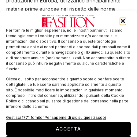
produzione in Europa, utilizzando principalmente
materie prime europee nel rispetto delle norme
comunitarie in materia di gestione della qualità, scelta
dei fornitori di materiali, attenzione per l’ambiente e la
Per fornire le migliori esperienze, noi e i nostri partner utilizziamo
salute dei lavoratori.
tecnologie come i cookie per memorizzare e/o accedere alle
informazioni del dispositivo. Il consenso a queste tecnologie
Tag:
colori
cucirini
cuciture
Guetermann
Mara
permetterà a noi e ai nostri partner di elaborare dati personali come il
comportamento durante la navigazione o gli ID univoci su questo sito
e di mostrare annunci (non) personalizzati. Non acconsentire o ritirare
EDICOLA WEB
il consenso può influire negativamente su alcune caratteristiche e
funzioni.
Clicca qui sotto per acconsentire a quanto sopra o per fare scelte
dettagliate. Le tue scelte saranno applicate solamente a questo
sito. È possibile modificare le impostazioni in qualsiasi momento,
compreso il ritiro del consenso, utilizzando i pulsanti della Cookie
Policy o cliccando sul pulsante di gestione del consenso nella parte
inferiore dello schermo.
Gestisci 1771 fornitori
Per saperne di più su questi scopi
ACCETTA
ISCRIVITI ALLA NEWSLETTER