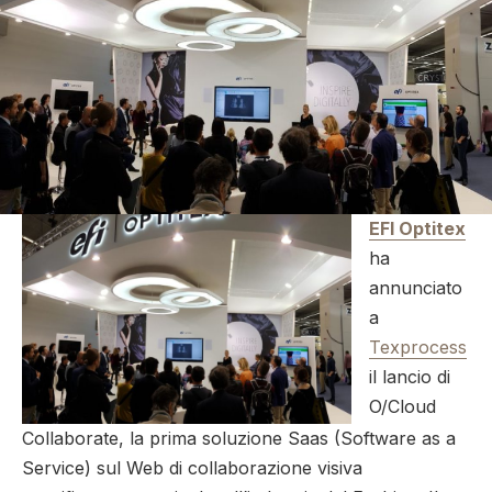
EFI Optitex
ha
annunciato
a
Texprocess
il lancio di
O/Cloud
Collaborate, la prima soluzione Saas (Software as a
Service) sul Web di collaborazione visiva