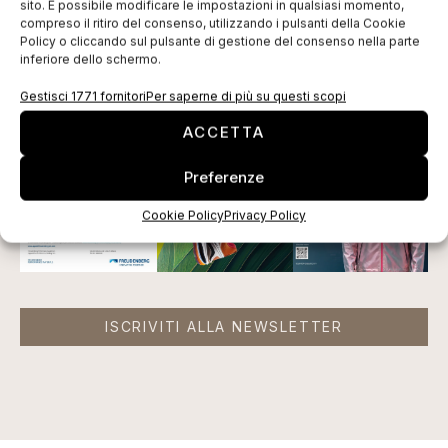
sito. È possibile modificare le impostazioni in qualsiasi momento,
Tag:
3D fotorealistico
abbigliamento
App
cloud
compreso il ritiro del consenso, utilizzando i pulsanti della Cookie
Policy o cliccando sul pulsante di gestione del consenso nella parte
OptiTex
sviluppo
Texprocess
inferiore dello schermo.
EDICOLA WEB
Gestisci 1771 fornitori
Per saperne di più su questi scopi
ACCETTA
Preferenze
Cookie Policy
Privacy Policy
ISCRIVITI ALLA NEWSLETTER