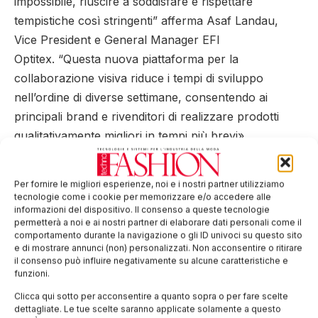
impossibile, riuscire a soddisfare e rispettare
tempistiche così stringenti” afferma Asaf Landau,
Vice President e General Manager EFI
Optitex. “Questa nuova piattaforma per la
collaborazione visiva riduce i tempi di sviluppo
nell’ordine di diverse settimane, consentendo ai
principali brand e rivenditori di realizzare prodotti
qualitativamente migliori in tempi più brevi».
Guy Alroy, Responsabile dello sviluppo prodotti EFI
Optitex, ha aggiunto che «la possibilità di avere
Per fornire le migliori esperienze, noi e i nostri partner utilizziamo
tecnologie come i cookie per memorizzare e/o accedere alle
questa piattaforma integrata direttamente agli
informazioni del dispositivo. Il consenso a queste tecnologie
strumenti di progettazione CAD rende gli utenti
permetterà a noi e ai nostri partner di elaborare dati personali come il
comportamento durante la navigazione o gli ID univoci su questo sito
notevolmente più efficienti nello scambio di idee e
e di mostrare annunci (non) personalizzati. Non acconsentire o ritirare
commenti, permettendo loro di velocizzare il
il consenso può influire negativamente su alcune caratteristiche e
funzioni.
processo decisionale e di conseguenza il time-to-
Clicca qui sotto per acconsentire a quanto sopra o per fare scelte
market».
dettagliate. Le tue scelte saranno applicate solamente a questo