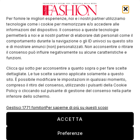
che trae ispirazione dalla storia del brand,
partendo dalle stoffe della tradizione o dai
Per fornire le migliori esperienze, noi e i nostri partner utilizziamo
tecnologie come i cookie per memorizzare e/o accedere alle
disegni d’archivio riproposti in chiave
informazioni del dispositivo. Il consenso a queste tecnologie
contemporanea.
permetterà a noi e ai nostri partner di elaborare dati personali come il
comportamento durante la navigazione o gli ID univoci su questo sito
e di mostrare annunci (non) personalizzati. Non acconsentire o ritirare
il consenso può influire negativamente su alcune caratteristiche e
Lino
funzioni.
Clicca qui sotto per acconsentire a quanto sopra o per fare scelte
dettagliate. Le tue scelte saranno applicate solamente a questo
Ispirazione mare. Il lino, fibra antica ma di
sito. È possibile modificare le impostazioni in qualsiasi momento,
grande contemporaneità anche per le sue
compreso il ritiro del consenso, utilizzando i pulsanti della Cookie
Policy o cliccando sul pulsante di gestione del consenso nella parte
caratteristiche green, diviene massima
inferiore dello schermo.
espressione dell’estate, grazie a proposte
délavé, mélange, disegnate in colori pastello che
Gestisci 1771 fornitori
Per saperne di più su questi scopi
spaziano dall’ocra al rosa fino ad arrivare ai
ACCETTA
verdi e alle differenti tonalità e sfumature di blu.
Preferenze
La palette colori è anche arricchita da rossi