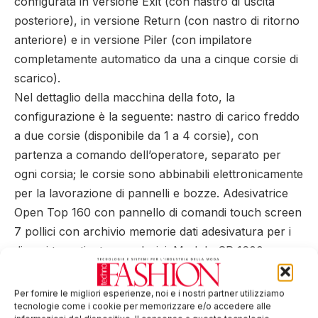
configurata in versione Exit (con nastro di uscita
posteriore), in versione Return (con nastro di ritorno
anteriore) e in versione Piler (con impilatore
completamente automatico da una a cinque corsie di
scarico).
Nel dettaglio della macchina della foto, la
configurazione è la seguente: nastro di carico freddo
a due corsie (disponibile da 1 a 4 corsie), con
partenza a comando dell’operatore, separato per
ogni corsia; le corsie sono abbinabili elettronicamente
per la lavorazione di pannelli e bozze. Adesivatrice
Open Top 160 con pannello di comandi touch screen
7 pollici con archivio memorie dati adesivatura per i
diversi tessuti e termoadesivi. Modulo SP 1600 per
svolgimento tessuto e termoadesivo, completamente
amovibile, su ruote. Impilatore a due corsie di scarico
Per fornire le migliori esperienze, noi e i nostri partner utilizziamo
(disponibile da 1 a 5 corsie), completamente
tecnologie come i cookie per memorizzare e/o accedere alle