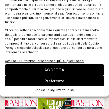
informazioni del dispositivo. Il consenso a queste tecnologie
automatico, con corsie abbinabili elettronicamente.
permetterà a noi e ai nostri partner di elaborare dati personali come il
Gruppo riavvolgimento della pezza adesivata.
comportamento durante la navigazione o gli ID univoci su questo sito
e di mostrare annunci (non) personalizzati. Non acconsentire o ritirare
Videocamera di controllo a circuito chiuso e monitor.
il consenso può influire negativamente su alcune caratteristiche e
Naturalmente le configurazioni possibili sono
funzioni.
molteplici ed è possibile aggiungere ciascun modulo
Clicca qui sotto per acconsentire a quanto sopra o per fare scelte
dettagliate. Le tue scelte saranno applicate solamente a questo
anche in un secondo momento.
sito. È possibile modificare le impostazioni in qualsiasi momento,
Martin Group, con le sue numerose e versatili
compreso il ritiro del consenso, utilizzando i pulsanti della Cookie
Policy o cliccando sul pulsante di gestione del consenso nella parte
soluzioni, riesce a coniugare l’adesivatura tradizionale
inferiore dello schermo.
sul tagliato con le nuove esigenze di adesivatura in
Gestisci 1771 fornitori
Per saperne di più su questi scopi
pezza, senza compromessi e con la massima
tecnologia possibile.
ACCETTA
Tag:
decatissaggio
decatizzazione
Martin
Preferenze
termoadesivatura
tessuti
Cookie Policy
Privacy Policy
EDICOLA WEB