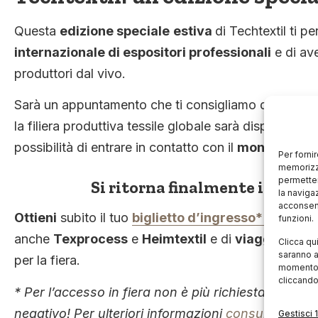
Questa
edizione speciale
estiva
di Techtextil ti p
internazionale di espositori professionali
e di av
produttori dal vivo.
Sarà un appuntamento che ti consigliamo di non perde
la filiera produttiva tessile globale sarà disponibile 
possibilità di entrare in contatto con il
mondo del te
Per forni
memorizza
permetter
Si ritorna finalmente in fier
la naviga
acconsent
Ottieni
subito il tuo
biglietto d’ingresso* online
ch
funzioni.
anche
Texprocess
e
Heimtextil
e di
viaggiare gr
Clicca qu
saranno a
per la fiera.
momento, 
cliccando
* Per l’accesso in fiera non è più richiesta ness
negativo! Per ulteriori informazioni
consulta quest
Gestisci 1