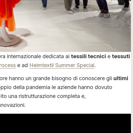
iera internazionale dedicata ai
tessili tecnici
e
tessuti
rocess
e ad
Heimtextil Summer Special
.
ttore hanno un grande bisogno di conoscere gli
ultimi
oppio della pandemia le aziende hanno dovuto
ito una ristrutturazione completa e,
nnovazioni.