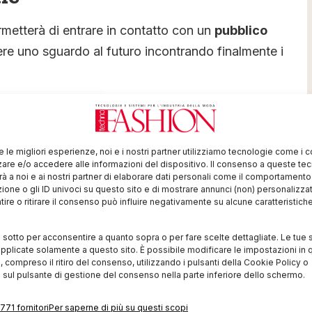
ermetterà di entrare in contatto con un
pubblico
ere uno sguardo al futuro incontrando finalmente i
re: infatti, grazie alle
sinergie tra le 3 fiere
, tutta
in un
unico grande evento fieristico
e avrai la
ssuto a 360 gradi
.
re le migliori esperienze, noi e i nostri partner utilizziamo tecnologie come i 
re e/o accedere alle informazioni del dispositivo. Il consenso a queste te
à a noi e ai nostri partner di elaborare dati personali come il comportament
a, non perdere questa occasione!
zione o gli ID univoci su questo sito e di mostrare annunci (non) personalizzat
ire o ritirare il consenso può influire negativamente su alcune caratteristich
e ti permette di
visitare contemporaneamente
atuitamente
sui
mezzi pubblici
di Francoforte da e
i sotto per acconsentire a quanto sopra o per fare scelte dettagliate. Le tue 
pplicate solamente a questo sito. È possibile modificare le impostazioni in q
compreso il ritiro del consenso, utilizzando i pulsanti della Cookie Policy o
 sul pulsante di gestione del consenso nella parte inferiore dello schermo.
una prova di vaccinazione, guarigione o tampone
o sito
.
771 fornitori
Per saperne di più su questi scopi