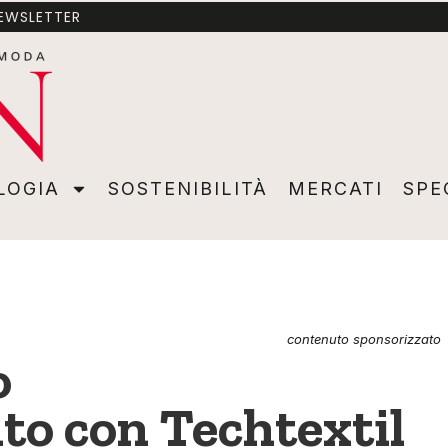
NEWSLETTER
A
SOSTENIBILITÀ
MERCATI
SPECIALI
VIDEO
ADVER
LOGIA
SOSTENIBILITÀ
MERCATI
SPE
contenuto sponsorizzato
o
o con Techtextil