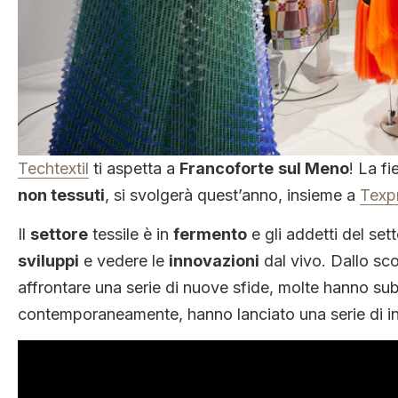
Techtextil
ti aspetta a
Francoforte
sul Meno
! La f
non tessuti
, si svolgerà quest’anno, insieme a
Texp
Il
settore
tessile è in
fermento
e gli addetti del se
sviluppi
e vedere le
innovazioni
dal vivo. Dallo sc
affrontare una serie di nuove sfide, molte hanno sub
contemporaneamente, hanno lanciato una serie di i