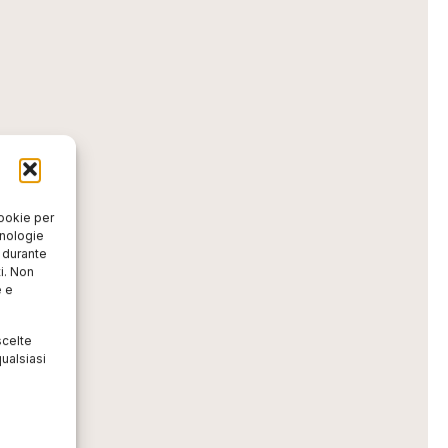
cookie per
cnologie
o durante
i. Non
e e
scelte
ualsiasi