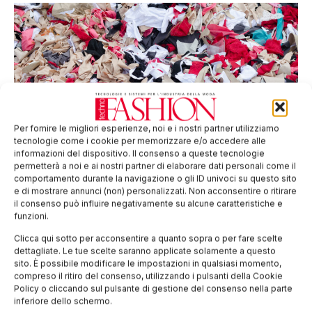
Per fornire le migliori esperienze, noi e i nostri partner utilizziamo
tecnologie come i cookie per memorizzare e/o accedere alle
informazioni del dispositivo. Il consenso a queste tecnologie
Il macero è vietato? Cosa cambia dal 19 luglio
permetterà a noi e ai nostri partner di elaborare dati personali come il
2026 per il settore
comportamento durante la navigazione o gli ID univoci su questo sito
Il nuovo divieto non rappresenta un semplice invito alla
e di mostrare annunci (non) personalizzati. Non acconsentire o ritirare
sostenibilità, ma è un obbligo di prevenzione che imporrà alle
il consenso può influire negativamente su alcune caratteristiche e
aziende di dimostrare di aver fatto tutto il possibile prima di
funzioni.
arrivare al punto di dover distruggere.
Clicca qui sotto per acconsentire a quanto sopra o per fare scelte
dettagliate. Le tue scelte saranno applicate solamente a questo
sito. È possibile modificare le impostazioni in qualsiasi momento,
compreso il ritiro del consenso, utilizzando i pulsanti della Cookie
Policy o cliccando sul pulsante di gestione del consenso nella parte
inferiore dello schermo.