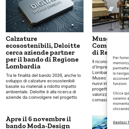
Calzature
Museo della
ecosostenibili, Deloitte
Como, il r
cerca aziende partner
di Regione
per il bando di Regione
Per forni
Il riconoscimento
memorizza
Lombardia
d’Impresa” da par
permetter
Lombardia si aggiun
la naviga
Tra le finalità del bando 2026, anche lo
Museo Didattico, a
acconsent
sviluppo di calzature ecosostenibili
nuovi importanti fi
funzioni.
basate su materiali a ridotto impatto
progetti di sviluppo
ambientale. Deloitte è alla ricerca di
Clicca qu
valorizzazione del 
aziende da coinvolgere nel progetto
saranno a
comasco
momento, 
cliccando
Apre il 6 novembre il
Gestisci 1
bando Moda-Design