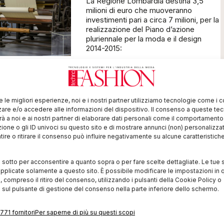
La Regione Lombardia destina 3,5
milioni di euro che muoveranno
investimenti pari a circa 7 milioni, per la
realizzazione del Piano d’azione
pluriennale per la moda e il design
2014-2015:
 Seta di
iconoscimento
 Lombardia
re le migliori esperienze, noi e i nostri partner utilizziamo tecnologie come i 
 di “Museo
re e/o accedere alle informazioni del dispositivo. Il consenso a queste te
te di Regione
à a noi e ai nostri partner di elaborare dati personali come il comportament
ge alla qualifica di
zione o gli ID univoci su questo sito e di mostrare annunci (non) personalizzat
prendo la strada a
ire o ritirare il consenso può influire negativamente su alcune caratteristich
nanziamenti e
 per la
i sotto per acconsentire a quanto sopra o per fare scelte dettagliate. Le tue 
patrimonio tessile
pplicate solamente a questo sito. È possibile modificare le impostazioni in q
compreso il ritiro del consenso, utilizzando i pulsanti della Cookie Policy o
 sul pulsante di gestione del consenso nella parte inferiore dello schermo.
771 fornitori
Per saperne di più su questi scopi