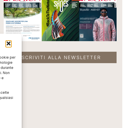
ISCRIVITI ALLA NEWSLETTER
cookie per
cnologie
o durante
i. Non
e e
scelte
ualsiasi