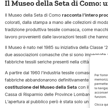
Il Museo della Seta di Como: un
Il Museo della Seta di Como
racconta l’intero pro
colorati, dalla stampa a mano alle collezioni di mod
tradizione produttiva tessile comasca, come macchi
lavoro provenienti dalle lavorazioni tessili che hanno
Il Museo è nato nel 1985 su iniziativa della Classe ’2
due associazioni comasche che si sono impegnate a 
fabbriche tessili seriche presenti nella città di Como
A partire dal 1960 l’industria tessile comasca ha sub
Per forni
fabbriche abbandonarono definitivamente le loro sed
memorizza
permetter
costituzione del Museo della Seta
con il contribu
la naviga
acconsent
Cassa di Risparmio delle Province Lombarde e dell’I
funzioni.
L’apertura al pubblico però è stata solo un paio di a
Clicca qu