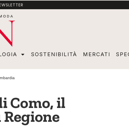
NEWSLETTER
A
SOSTENIBILITÀ
MERCATI
SPECIALI
VIDEO
ADVER
LOGIA
SOSTENIBILITÀ
MERCATI
SPE
ombardia
i Como, il
i Regione