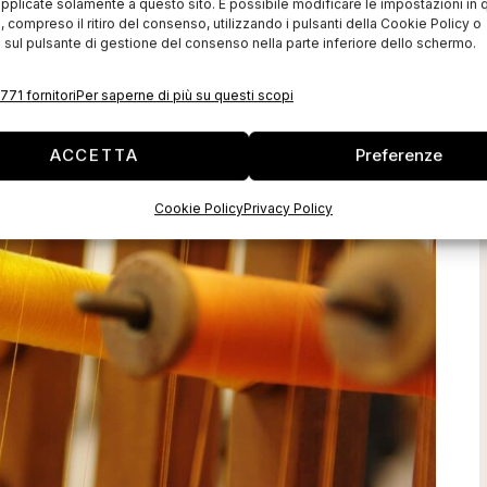
pplicate solamente a questo sito. È possibile modificare le impostazioni in q
compreso il ritiro del consenso, utilizzando i pulsanti della Cookie Policy o
 sul pulsante di gestione del consenso nella parte inferiore dello schermo.
771 fornitori
Per saperne di più su questi scopi
ACCETTA
Preferenze
Cookie Policy
Privacy Policy