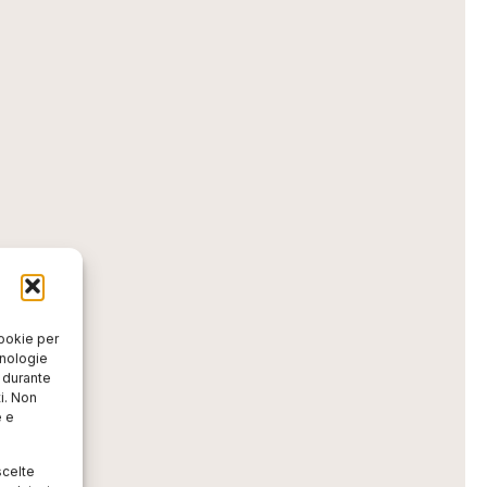
cookie per
cnologie
o durante
i. Non
e e
scelte