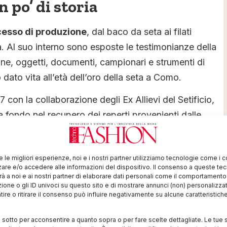
 po’ di storia
cesso di produzione
, dal baco da seta ai filati
a. Al suo interno sono esposte le testimonianze della
ne, oggetti, documenti, campionari e strumenti di
 dato vita all’età dell’oro della seta a Como.
7 con la collaborazione degli Ex Allievi del Setificio,
fondo nel recupero dei reperti provenienti dalle
.
ito profonde trasformazioni. Poi, negli anni Ottanta, le
re le migliori esperienze, noi e i nostri partner utilizziamo tecnologie come i 
i storiche. Nel 1988 fu fondato il
Comitato per la
re e/o accedere alle informazioni del dispositivo. Il consenso a queste te
à a noi e ai nostri partner di elaborare dati personali come il comportament
to e la collaborazione della Provincia di Como, della
zione o gli ID univoci su questo sito e di mostrare annunci (non) personalizzat
ire o ritirare il consenso può influire negativamente su alcune caratteristich
stituto Tecnico Industriale Statale “Paolo Carcano”.
nni dopo, nel 1990.
i sotto per acconsentire a quanto sopra o per fare scelte dettagliate. Le tue 