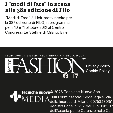
I “modi di fare” in scena
alla 38a edizione di Filo
“Modi di Fare” è il leit-motiv scelto per
la 38ª edizione di FILO, in programma
per il 10 e 11 ottobre 2012 al Centro
Congressi Le Stelline di Milano. E nel
Privacy Policy
Cookie Policy
© 2026 Tecniche Nuove Spa
Tutti i diritti riservati. Sede legale: 
delle Imprese di Milano: 00753480151
Registrazione: n. 257 del 18-5-1985 Tr
dell’Autorità per le Garanzie nelle Co