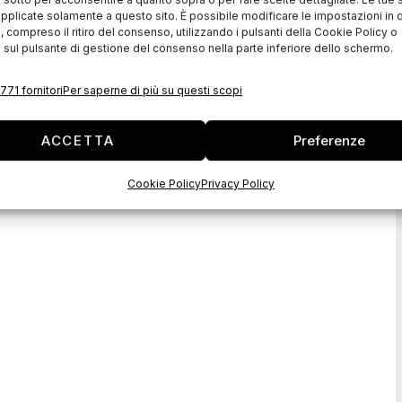
pplicate solamente a questo sito. È possibile modificare le impostazioni in q
compreso il ritiro del consenso, utilizzando i pulsanti della Cookie Policy o
 sul pulsante di gestione del consenso nella parte inferiore dello schermo.
ara a una
Filo compie vent’anni
ione
771 fornitori
Per saperne di più su questi scopi
Si ispira a concretezza, professionalità
ed efficacia la quarantesima edizione
 della raffinatezza si
di Filo, in programma al Centro
oposte prodotto
ACCETTA
Preferenze
Congressi “Le Stelline” di Milano nei
i Bologna,
giorni 9-10 ottobre. “Consideriamo i
vità e sviluppo
‘primi’ venti anni
Cookie Policy
Privacy Policy
 si terrà il 5 e il 6