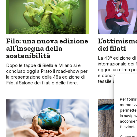
Filo: una nuova edizione
L’ottimism
all’insegna della
dei filati
sostenibilità
La 43ª edizione di
internazionale dei fi
Dopo le tappe di Biella e Milano si è
oggi in un clima po
concluso oggi a Prato il road-show per
e concreta – atten
la presentazione della 48a edizione di
tessile da
Filo, il Salone dei filati e delle fibre.
Per forni
memorizza
permetter
la naviga
acconsent
funzioni.
Clicca qu