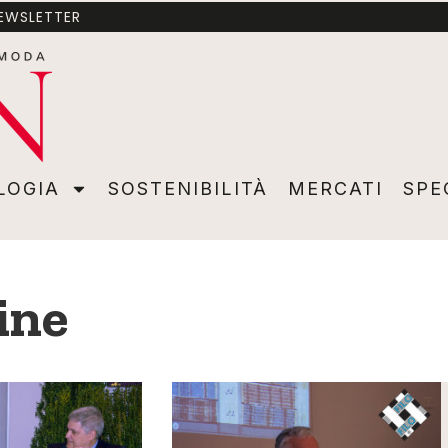
NEWSLETTER
A
SOSTENIBILITÀ
MERCATI
SPECIALI
VIDEO
ADVER
LOGIA
SOSTENIBILITÀ
MERCATI
SPE
line