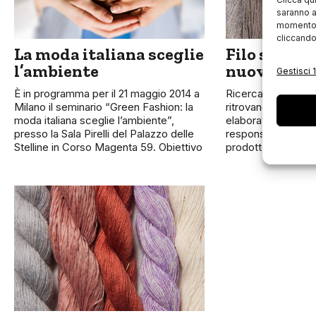
saranno a
momento, 
cliccando
La moda italiana sceglie
Filo si prep
l’ambiente
nuova ediz
Gestisci 1
È in programma per il 21 maggio 2014 a
Ricerca del bello e
Milano il seminario “Green Fashion: la
ritrovano nelle pr
moda italiana sceglie l’ambiente”,
elaborate da Giann
presso la Sala Pirelli del Palazzo delle
responsabile creati
Stelline in Corso Magenta 59. Obiettivo
prodotto di FILO, che