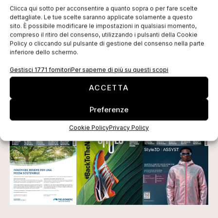
inchiostri e la costante implementazione di servizi pre
Clicca qui sotto per acconsentire a quanto sopra o per fare scelte
dettagliate. Le tue scelte saranno applicate solamente a questo
e post vendita. Una crescita a 360° che richiederà
sito. È possibile modificare le impostazioni in qualsiasi momento,
superfici sempre più ampie per dare spazio alla
compreso il ritiro del consenso, utilizzando i pulsanti della Cookie
Policy o cliccando sul pulsante di gestione del consenso nella parte
creatività e incontrare i nostri clienti, come potremo
inferiore dello schermo.
presto fare all’interno del nuovo building
».
Gestisci 1771 fornitori
Per saperne di più su questi scopi
Tag:
Bressanone
Durst
headquarter
Juri Pobitzer
ACCETTA
Patrik Pedò
spazio verde
Preferenze
EDICOLA WEB
Cookie Policy
Privacy Policy