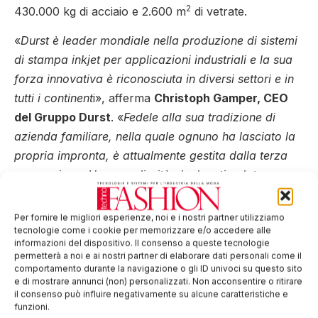
2
430.000 kg di acciaio e 2.600 m
di vetrate.
«
Durst è leader mondiale nella produzione di sistemi
di stampa inkjet per applicazioni industriali e la sua
forza innovativa è riconosciuta in diversi settori e in
tutti i continent
i», afferma
Christoph Gamper, CEO
del Gruppo Durst
. «
Fedele alla sua tradizione di
azienda familiare, nella quale ognuno ha lasciato la
propria impronta, è attualmente gestita dalla terza
generazione. Una peculiarità che ha stimolato un
costante processo di crescita. Nei prossimi decenni
assisteremo all’evoluzione del Gruppo da specialista
Per fornire le migliori esperienze, noi e i nostri partner utilizziamo
tecnologie come i cookie per memorizzare e/o accedere alle
della stampa digitale su vari supporti a fornitore di
informazioni del dispositivo. Il consenso a queste tecnologie
soluzioni complete che vanno dall’acquisizione di
permetterà a noi e ai nostri partner di elaborare dati personali come il
comportamento durante la navigazione o gli ID univoci su questo sito
immagini e dati fino alla stampa e alla decorazione
e di mostrare annunci (non) personalizzati. Non acconsentire o ritirare
di superfici, comprendendo la messa a punto di
il consenso può influire negativamente su alcune caratteristiche e
funzioni.
software proprietari per il workflow, lo sviluppo di