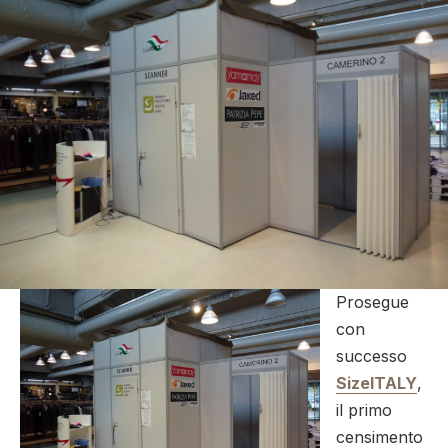
Prosegue
con
successo
SizeITALY
,
il primo
censimento