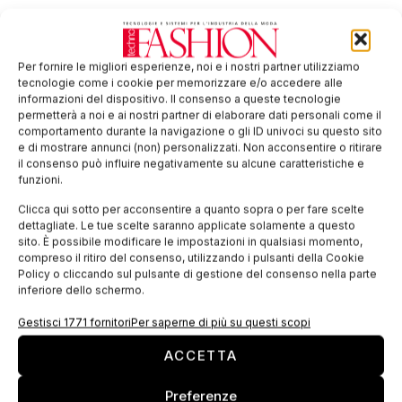
Tag:
abbigliamento
assyst
body scanner
calendario
scansione
size Italy
tessile
Per fornire le migliori esperienze, noi e i nostri partner utilizziamo
tecnologie come i cookie per memorizzare e/o accedere alle
EDICOLA WEB
informazioni del dispositivo. Il consenso a queste tecnologie
permetterà a noi e ai nostri partner di elaborare dati personali come il
comportamento durante la navigazione o gli ID univoci su questo sito
e di mostrare annunci (non) personalizzati. Non acconsentire o ritirare
il consenso può influire negativamente su alcune caratteristiche e
funzioni.
Clicca qui sotto per acconsentire a quanto sopra o per fare scelte
dettagliate. Le tue scelte saranno applicate solamente a questo
sito. È possibile modificare le impostazioni in qualsiasi momento,
compreso il ritiro del consenso, utilizzando i pulsanti della Cookie
Policy o cliccando sul pulsante di gestione del consenso nella parte
inferiore dello schermo.
ISCRIVITI ALLA NEWSLETTER
Gestisci 1771 fornitori
Per saperne di più su questi scopi
ACCETTA
Preferenze