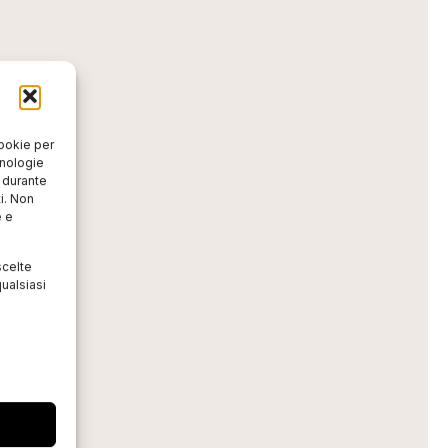
cookie per
cnologie
o durante
i. Non
e e
scelte
ualsiasi