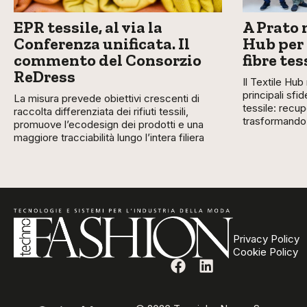
EPR tessile, al via la
A Prato 
Conferenza unificata. Il
Hub per 
commento del Consorzio
fibre tes
ReDress
Il Textile Hub
principali sf
La misura prevede obiettivi crescenti di
tessile: recupe
raccolta differenziata dei rifiuti tessili,
trasformando i
promuove l’ecodesign dei prodotti e una
maggiore tracciabilità lungo l’intera filiera
Privacy Policy
Cookie Policy