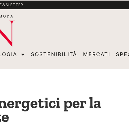
NEWSLETTER
A
SOSTENIBILITÀ
MERCATI
SPECIALI
VIDEO
ADVER
LOGIA
SOSTENIBILITÀ
MERCATI
SPE
ergetici per la
ze