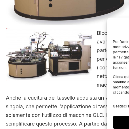
Bicchierai sr
avanzata che 
Per forni
memorizza
partendo dall
permetter
la naviga
per calze, sia
acconsent
i consumi ener
funzioni.
nettamente sup
Clicca qu
saranno a
macchine per 
momento, 
cliccando
Anche la cucitura del tassello acquista un valore a
singola, che permette l’applicazione di tasselli ova
Gestisci 1
solamente con l’utilizzo di macchine GLC. Da tempo
semplificare questo processo. A partire da oggi, anc