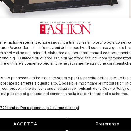
l costruisce macchine per calze dalla tecnologia più
presenterà a settembre in occasione di Fimast
re le migliori esperienze, noi e i nostri partner utilizziamo tecnologie come i 
re e/o accedere alle informazioni del dispositivo. Il consenso a queste te
a nuova rivoluzionaria gamma di macchine da stiro
à a noi e ai nostri partner di elaborare dati personali come il comportament
zione o gli ID univoci su questo sito e di mostrare annunci (non) personalizzat
 elettriche che a vapore, studiate per ridurre al minino
ire o ritirare il consenso può influire negativamente su alcune caratteristich
getici e ottenere un prodotto finito di qualità
eriore a quello che si ottiene con le tradizionali
i sotto per acconsentire a quanto sopra o per fare scelte dettagliate. Le tue 
pplicate solamente a questo sito. È possibile modificare le impostazioni in q
stiro.
compreso il ritiro del consenso, utilizzando i pulsanti della Cookie Policy o
 sul pulsante di gestione del consenso nella parte inferiore dello schermo.
ggiunto con la nuova
Ellipse Bik
Gusset,
macchina
li. Questa operazione poteva essere svolta fino a oggi
771 fornitori
Per saperne di più su questi scopi
 però il mercato richiedeva una macchina in grado di
ACCETTA
Preferenze
he chi si vedeva costretto a rinunciare a questo tipo