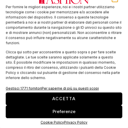
IFOA;
Per fornire le migliori esperienze, noi e i nostri partner utilizziamo
CENTOFORM;
tecnologie come i cookie per memorizzare e/o accedere alle
Fashion Research Italy;
informazioni del dispositivo. Il consenso a queste tecnologie
permetterà a noi e ai nostri partner di elaborare dati personali come il
CERCAL Spa Consortile;
comportamento durante la navigazione o gli ID univoci su questo sito
ASSOFORM ROMAGNA S.C. A R.L.;
e di mostrare annunci (non) personalizzati. Non acconsentire o ritirare
il consenso può influire negativamente su alcune caratteristiche e
Il Sestante Romagna Srl.
funzioni.
È inoltre sostenuta da:
Clicca qui sotto per acconsentire a quanto sopra o per fare scelte
dettagliate. Le tue scelte saranno applicate solamente a questo
il Dipartimento di Economia Marco Biagi di
sito. È possibile modificare le impostazioni in qualsiasi momento,
UNIMORE;
compreso il ritiro del consenso, utilizzando i pulsanti della Cookie
Policy o cliccando sul pulsante di gestione del consenso nella parte
il Dipartimento delle Arti dell’Università degli
inferiore dello schermo.
Studi di Bologna;
Gestisci 1771 fornitori
Per saperne di più su questi scopi
l’Università di Parma;
l’Accademia di Belle Arti di Bologna;
ACCETTA
l’ISIA Faenza (Istituto Superiore per le
Preferenze
Industrie Artistiche Faenza);
la Libera Accademia di Belle Arti di Rimini;
Cookie Policy
Privacy Policy