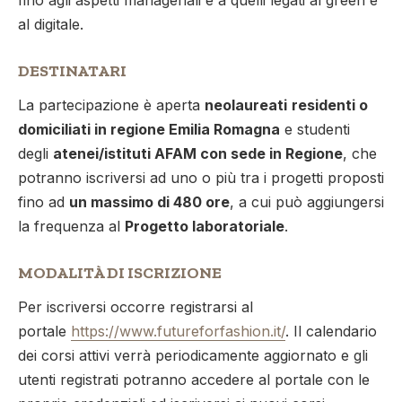
fino agli aspetti manageriali e a quelli legati al green e
al digitale.
DESTINATARI
La partecipazione è aperta
neolaureati
residenti o
domiciliati in regione Emilia Romagna
e studenti
degli
atenei/istituti AFAM con sede in Regione
, che
potranno iscriversi ad uno o più tra i progetti proposti
fino ad
un massimo di 480 ore
, a cui può aggiungersi
la frequenza al
Progetto laboratoriale
.
MODALITÀ DI ISCRIZIONE
Per iscriversi occorre registrarsi al
portale
https://www.futureforfashion.it/
. Il calendario
dei corsi attivi verrà periodicamente aggiornato e gli
utenti registrati potranno accedere al portale con le