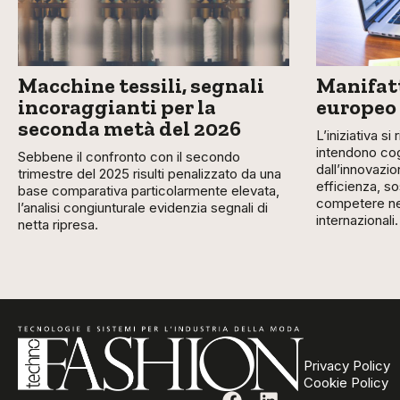
Macchine tessili, segnali
Manifatt
incoraggianti per la
europeo
seconda metà del 2026
L’iniziativa si
intendono cog
Sebbene il confronto con il secondo
dall’innovazio
trimestre del 2025 risulti penalizzato da una
efficienza, so
base comparativa particolarmente elevata,
competere nei
l’analisi congiunturale evidenzia segnali di
internazionali.
netta ripresa.
Privacy Policy
Cookie Policy