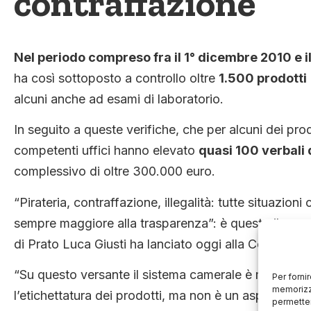
contraffazione
Nel periodo compreso fra il 1° dicembre 2010 e i
ha così sottoposto a controllo oltre
1.500 prodotti
alcuni anche ad esami di laboratorio.
In seguito a queste verifiche, che per alcuni dei pr
competenti uffici hanno elevato
quasi 100 verbali 
complessivo di oltre 300.000 euro.
“Pirateria, contraffazione, illegalità: tutte situazi
sempre maggiore alla trasparenza”: è questo il mes
di Prato Luca Giusti ha lanciato oggi alla Commissio
“Su questo versante il sistema camerale è molto impe
Per forni
memorizza
l’etichettatura dei prodotti, ma non è un aspetto ma
permetter