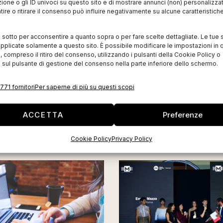
poter instaurare una relazione di fiducia tra il mercato
zione o gli ID univoci su questo sito e di mostrare annunci (non) personalizzat
ire o ritirare il consenso può influire negativamente su alcune caratteristich
questione culturale, ma è anche fondamentale per
i sotto per acconsentire a quanto sopra o per fare scelte dettagliate. Le tue 
pplicate solamente a questo sito. È possibile modificare le impostazioni in q
ionali, di cui 151 nel settore tessile.
L’anno
compreso il ritiro del consenso, utilizzando i pulsanti della Cookie Policy o
 sul pulsante di gestione del consenso nella parte inferiore dello schermo.
e dei marchi internazionali, nel 2013 ne tessile ne
ermando il dato dell’anno precedente.
771 fornitori
Per saperne di più su questi scopi
ACCETTA
Preferenze
Cookie Policy
Privacy Policy