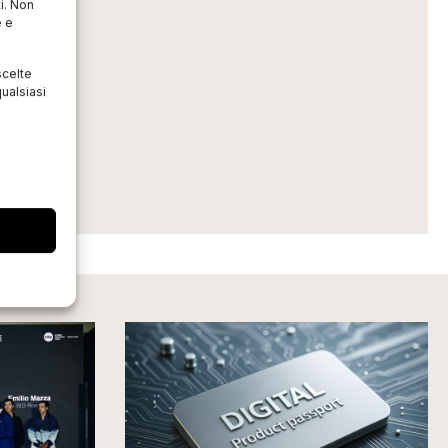
i. Non
e e
scelte
ualsiasi