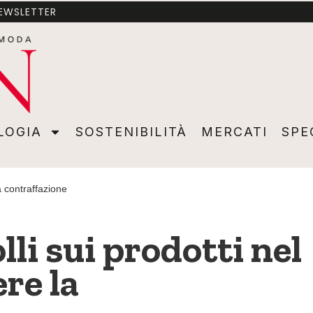
NEWSLETTER
A
SOSTENIBILITÀ
MERCATI
SPECIALI
VIDEO
ADVER
LOGIA
SOSTENIBILITÀ
MERCATI
SPE
a contraffazione
lli sui prodotti nel
re la