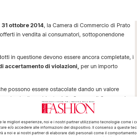
l 31 ottobre 2014
, la Camera di Commercio di Prato
offerti in vendita ai consumatori, sottoponendone
odotti in questione devono essere ancora completate, i
di accertamento di violazioni,
per un importo
oni che possono essere ostacolate dando un valore
saggio che il presidente della Camera di Commercio
ne Parlamentare Anticontraffazione, in visita a Prato.
gnato. Il nostro compito in molti casi riguarda
re le migliori esperienze, noi e i nostri partner utilizziamo tecnologie come i 
re e/o accedere alle informazioni del dispositivo. Il consenso a queste te
rginale:
garantire la veridicità delle informazioni
à a noi e ai nostri partner di elaborare dati personali come il comportament