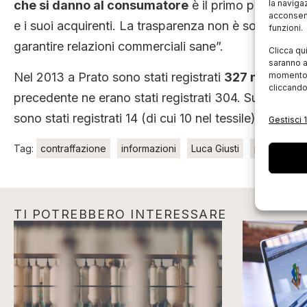
che si danno al consumatore
è il primo passo per 
la naviga
acconsent
e i suoi acquirenti. La trasparenza non è solo una 
funzioni.
garantire relazioni commerciali sane”.
Clicca qu
saranno a
Nel 2013 a Prato sono stati registrati
327 marchi naz
momento, 
cliccando
precedente ne erano stati registrati 304. Sul versant
sono stati registrati 14 (di cui 10 nel tessile), conf
Gestisci 1
Tag:
contraffazione
informazioni
Luca Giusti
prodotti
TI POTREBBERO INTERESSARE