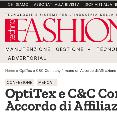
CHI SIAMO
ABBONATI ALLA RIVISTA
ISCRIVITI ALLA 
MANUTENZIONE
GESTIONE
TECNOLOGI
MANUTENZIONE
GESTIONE
TECNO
ADVERTORIAL
Home
»
OptiTex e C&C Company firmano un Accordo di Affiliazione
CONFEZIONE
MERCATI
OptiTex e C&C C
Accordo di Affilia