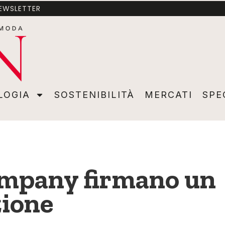
NEWSLETTER
A
SOSTENIBILITÀ
MERCATI
SPECIALI
VIDEO
ADVER
LOGIA
SOSTENIBILITÀ
MERCATI
SPE
ompany firmano un
zione