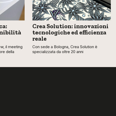
ca:
Crea Solution: innovazioni
nibilità
tecnologiche ed efficienza
reale
w, il meeting
Con sede a Bologna, Crea Solution è
ore della
specializzata da oltre 20 anni