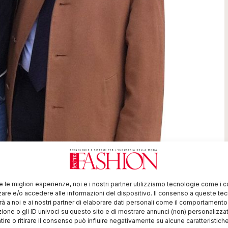
re le migliori esperienze, noi e i nostri partner utilizziamo tecnologie come i 
re e/o accedere alle informazioni del dispositivo. Il consenso a queste te
 dei principali fornitori di soluzioni software
à a noi e ai nostri partner di elaborare dati personali come il comportament
 3D e di Prototipazione Virtuale, ha annunciato la
zione o gli ID univoci su questo sito e di mostrare annunci (non) personalizzat
ire o ritirare il consenso può influire negativamente su alcune caratteristich
ccordo di affiliazione con
C&C Company srl
., tra i