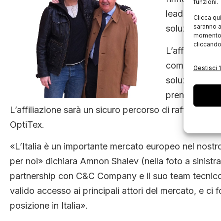
funzioni.
leader nella p
Clicca qu
saranno a
soluzioni CAD
momento, 
cliccando
L’affiliazione
combinando u
Gestisci 1
soluzioni sof
prenderà cura 
L’affiliazione sarà un sicuro percorso di rafforzame
OptiTex.
«L’Italia è un importante mercato europeo nel nostro
per noi» dichiara Amnon Shalev (nella foto a sinist
partnership con C&C Company e il suo team tecnico 
valido accesso ai principali attori del mercato, e ci 
posizione in Italia».