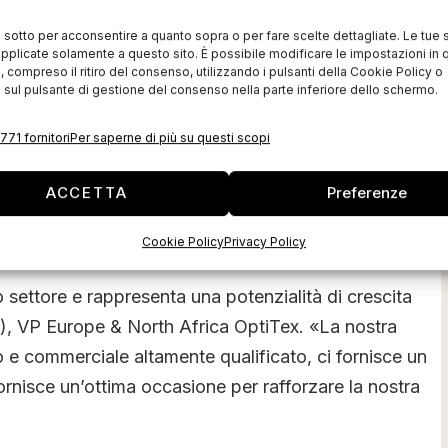
roduzione, distribuzione, supporto e installazione di
i sotto per acconsentire a quanto sopra o per fare scelte dettagliate. Le tue 
pplicate solamente a questo sito. È possibile modificare le impostazioni in q
 e CAM in Italia.
compreso il ritiro del consenso, utilizzando i pulsanti della Cookie Policy o
 sul pulsante di gestione del consenso nella parte inferiore dello schermo.
 potrà sfruttare le capacità di entrambe le società
na forte conoscenza del mercato locale con
771 fornitori
Per saperne di più su questi scopi
tware all’avanguardia e, nel contempo, la C&C si
della base clienti della OptiTex già installata in Italia.
ACCETTA
Preferenze
nto del mercato per le soluzioni avanzate di software
Cookie Policy
Privacy Policy
 settore e rappresenta una potenzialità di crescita
ra), VP Europe & North Africa OptiTex. «La nostra
e commerciale altamente qualificato, ci fornisce un
fornisce un’ottima occasione per rafforzare la nostra