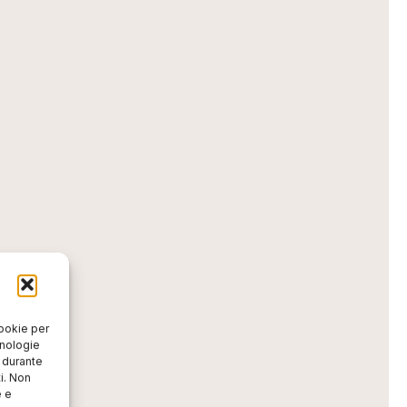
cookie per
cnologie
o durante
i. Non
e e