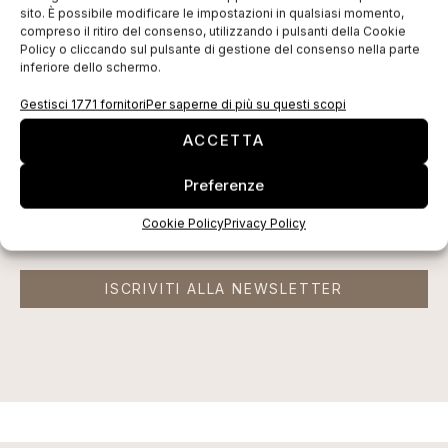
sito. È possibile modificare le impostazioni in qualsiasi momento,
compreso il ritiro del consenso, utilizzando i pulsanti della Cookie
EDICOLA WEB
Policy o cliccando sul pulsante di gestione del consenso nella parte
inferiore dello schermo.
Gestisci 1771 fornitori
Per saperne di più su questi scopi
ACCETTA
Preferenze
Cookie Policy
Privacy Policy
ISCRIVITI ALLA NEWSLETTER