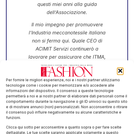
questi miei anni alla guida
dell’Associazione.
Il mio impegno per promuovere
l’Industria meccanotessile italiana
non si ferma qui. Quale CEO di
ACIMIT Servizi continuerò a
lavorare per assicurare che ITMA,
la principale rassegna mondiale
delle macchine tessili, continui a
Per fornire le migliori esperienze, noi e i nostri partner utilizziamo
rappresentare una vetrina di
tecnologie come i cookie per memorizzare e/o accedere alle
successo per le aziende italiane del
informazioni del dispositivo. Il consenso a queste tecnologie
permetterà a noi e ai nostri partner di elaborare dati personali come il
settore come avvenuto per l’edizioni
comportamento durante la navigazione o gli ID univoci su questo sito
italiane del 2015 e del 2023.
e di mostrare annunci (non) personalizzati. Non acconsentire o ritirare
il consenso può influire negativamente su alcune caratteristiche e
afferma Federico Pellegata,
funzioni.
Direttore Generale uscente ACIMIT
Clicca qui sotto per acconsentire a quanto sopra o per fare scelte
dettagliate. Le tue scelte saranno applicate solamente a questo