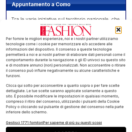
Appuntamento a Como
Tra le varie iniziative sul territorio nazionale, che
si declinano in maniera differente in ogni città, ne
presentiamo una in particolare.
Per fornire le migliori esperienze, noi e i nostri partner utilizziamo
tecnologie come i cookie per memorizzare e/o accedere alle
A Como, sabato 26 ottobre, dalle 18:30 a
informazioni del dispositivo. Il consenso a queste tecnologie
mezzanotte
l’Istituto Setificio Paolo Carcano
permetterà a noi e ai nostri partner di elaborare dati personali come il
comportamento durante la navigazione o gli ID univoci su questo sito
aprirà le porte a cittadini, famiglie e studenti per
e di mostrare annunci (non) personalizzati. Non acconsentire o ritirare
raccontare i programmi formativi e permettere di
il consenso può influire negativamente su alcune caratteristiche e
funzioni.
osservare da vicino le creazioni degli studenti.
Clicca qui sotto per acconsentire a quanto sopra o per fare scelte
Le “Notti della Moda” sono un importante
dettagliate. Le tue scelte saranno applicate solamente a questo
sito. È possibile modificare le impostazioni in qualsiasi momento,
momento di
incontro tra il sistema educativo e
compreso il ritiro del consenso, utilizzando i pulsanti della Cookie
i cittadini
: attraverso l’esposizione delle
Policy o cliccando sul pulsante di gestione del consenso nella parte
inferiore dello schermo.
collezioni realizzate, infatti, viene valorizzato il
lavoro svolto da studenti e insegnanti, in un
Gestisci 1771 fornitori
Per saperne di più su questi scopi
accogliente clima di festa.