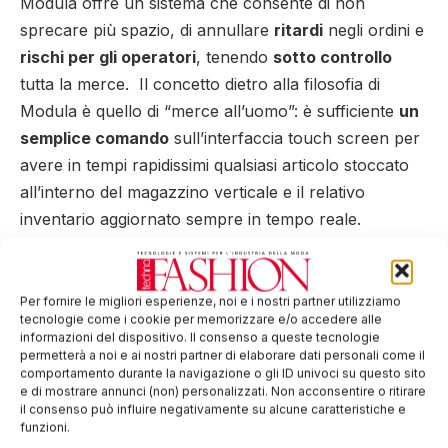
Modula offre un sistema che consente di non
sprecare più spazio, di annullare
ritardi
negli ordini e
rischi per gli operatori
, tenendo
sotto controllo
tutta la merce. Il concetto dietro alla filosofia di
Modula è quello di “merce all’uomo”: è sufficiente
un
semplice comando
sull’interfaccia touch screen per
avere in tempi rapidissimi qualsiasi articolo stoccato
all’interno del magazzino verticale e il relativo
inventario aggiornato sempre in tempo reale.
Dettagli dell’evento e iscrizione
Per fornire le migliori esperienze, noi e i nostri partner utilizziamo
Giorno: Venerdì 8 febbraio 2019
tecnologie come i cookie per memorizzare e/o accedere alle
informazioni del dispositivo. Il consenso a queste tecnologie
Luogo: Modula, via San Lorenzo 41, Salvaterra di
permetterà a noi e ai nostri partner di elaborare dati personali come il
Casalgrande (RE)
comportamento durante la navigazione o gli ID univoci su questo sito
e di mostrare annunci (non) personalizzati. Non acconsentire o ritirare
Qui il
link al programma completo
il consenso può influire negativamente su alcune caratteristiche e
funzioni.
Qui il
link per iscriversi