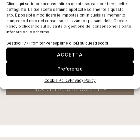
Clicca qui sotto per acconsentire a quanto sopra o per fare scelte
dettagliate. Le tue scelte saranno applicate solamente a questo
EDICOLA WEB
sito. È possibile modificare le impostazioni in qualsiasi momento,
compreso il ritiro del consenso, utilizzando i pulsanti della Cookie
Policy o cliccando sul pulsante di gestione del consenso nella parte
inferiore dello schermo.
Gestisci 1771 fornitori
Per saperne di più su questi scopi
ACCETTA
Preferenze
Cookie Policy
Privacy Policy
ISCRIVITI ALLA NEWSLETTER