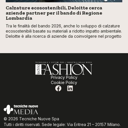
Calzature ecosostenibili, Deloitte cerca
aziende partner per il bando di Regione
Lombardia
Tra le finalità del bando 2026, anche lo sviluppo di calzature
ecosostenibili basate su materiali a ridotto impatto ambientale.
Deloitte è alla ricerca di aziende da coinvolgere nel progetto
Privacy Policy
Cookie Policy
© 2026 Tecniche Nuove Spa
Tutti i diritti riservati. Sede legale: Via Eritrea 21 – 20157 Milano.