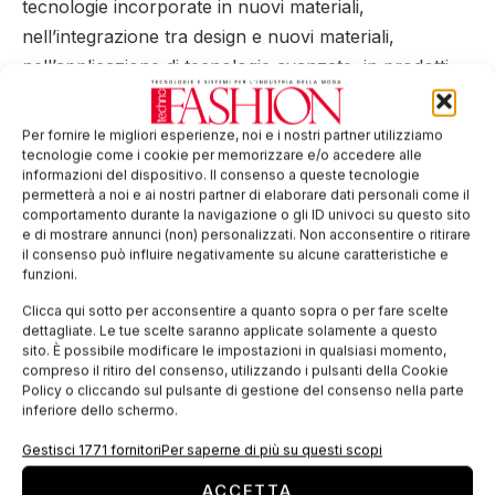
tecnologie incorporate in nuovi materiali,
nell’integrazione tra design e nuovi materiali,
nell’applicazione di tecnologie avanzate, in prodotti
personalizzati sulla base delle esigenze del cliente,
anche attraverso un processo di imitazione dei propri
Per fornire le migliori esperienze, noi e i nostri partner utilizziamo
concorrenti. Gli osservatori dell’Ocse la definiscono
tecnologie come i cookie per memorizzare e/o accedere alle
informazioni del dispositivo. Il consenso a queste tecnologie
“attività di micro ricerca latente”.
permetterà a noi e ai nostri partner di elaborare dati personali come il
comportamento durante la navigazione o gli ID univoci su questo sito
È difficile “monetizzare” questi costi, quindi non
e di mostrare annunci (non) personalizzati. Non acconsentire o ritirare
il consenso può influire negativamente su alcune caratteristiche e
compaiono nei bilanci, sia perché sarebbe difficile
funzioni.
dare un valore, “scorporare” qualcosa che viene
Clicca qui sotto per acconsentire a quanto sopra o per fare scelte
compiuto abitualmente, a piccoli passi, sia perché il
dettagliate. Le tue scelte saranno applicate solamente a questo
sistema di tassazione spinge a contabilizzare gli
sito. È possibile modificare le impostazioni in qualsiasi momento,
compreso il ritiro del consenso, utilizzando i pulsanti della Cookie
investimenti in ricerca come spesa e non come
Policy o cliccando sul pulsante di gestione del consenso nella parte
capitalizzazione immateriale, che è quella che viene
inferiore dello schermo.
rilevata dalle statistiche.
Gestisci 1771 fornitori
Per saperne di più su questi scopi
L’Italia, se è ancora poco presente nei settori ad alta
ACCETTA