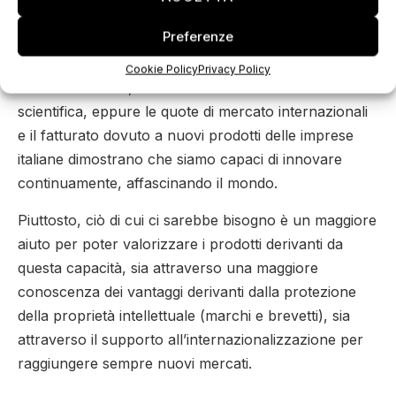
tecnologia, è invece competitiva in molti settori ad alta
Preferenze
intensità di innovazione. Il settore del
tessile/pelli/calzature è uno di quelli in cui,
Cookie Policy
Privacy Policy
tradizionalmente, c’è scarsa intensità di ricerca
scientifica, eppure le quote di mercato internazionali
e il fatturato dovuto a nuovi prodotti delle imprese
italiane dimostrano che siamo capaci di innovare
continuamente, affascinando il mondo.
Piuttosto, ciò di cui ci sarebbe bisogno è un maggiore
aiuto per poter valorizzare i prodotti derivanti da
questa capacità, sia attraverso una maggiore
conoscenza dei vantaggi derivanti dalla protezione
della proprietà intellettuale (marchi e brevetti), sia
attraverso il supporto all’internazionalizzazione per
raggiungere sempre nuovi mercati.