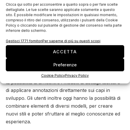
Clicca qui sotto per acconsentire a quanto sopra o per fare scelte
svariati motivi, tra cui anche il risparmio di tempo, la
dettagliate. Le tue scelte saranno applicate solamente a questo
sito. È possibile modificare le impostazioni in qualsiasi momento,
maggiore produttività e un migliore utilizzo dei tessuti.
compreso il ritiro del consenso, utilizzando i pulsanti della Cookie
La nuova funzione per le pieghe rappresenta una
Policy o cliccando sul pulsante di gestione del consenso nella parte
inferiore dello schermo.
vera rivoluzione, perché ci consente di guadagnare
tempo rispetto alla creazione manuale di modelli. E il
Gestisci 1771 fornitori
Per saperne di più su questi scopi
risultato finale è perfetto”, aggiunge.
ACCETTA
Quest’ultima versione comprende anche altri
Preferenze
miglioramenti che favoriscono uno sviluppo del
prodotto più lineare, più rapido e più accurato, come
Cookie Policy
Privacy Policy
la possibilità di arricchire i modelli di dettagli tecnici e
di applicare annotazioni direttamente sui capi in
sviluppo. Gli utenti inoltre oggi hanno la possibilità di
combinare elementi di diversi modelli, per creare
nuovi stili e poter sfruttare al meglio conoscenze ed
esperienza.