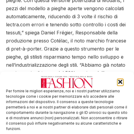
pieghe. Con questa versione potenziata di Modaris, i
pezzi del modello a pieghe aperte vengono calcolati
automaticamente, riducendo di 3 volte il rischio di
lectra.com errori e tenendo sotto controllo i costi dei
tessuti,” spiega Daniel Frégier, Responsabile della
produzione presso Cotélac, il noto marchio francese
di pret-à-porter. Grazie a questo strumento per le
pieghe, gli stilisti risparmiano tempo nello sviluppo e
nell’industrializzazione degli stili. “Abbiamo già notato
un risparmio di tempo del 50% per i modelli con
pieghe,” aggiunge Daniel Frégier.
Per fornire le migliori esperienze, noi e i nostri partner utilizziamo
“Lectra vanta un team esperto e proattivo che è stato
tecnologie come i cookie per memorizzare e/o accedere alle
in grado di accompagnarci lungo tutto il processo di
informazioni del dispositivo. Il consenso a queste tecnologie
permetterà a noi e ai nostri partner di elaborare dati personali come il
upgrade”, spiega Olfa Abdelmoula Sellami,
comportamento durante la navigazione o gli ID univoci su questo sito
responsabile acquisti presso Maille Club, marchio
e di mostrare annunci (non) personalizzati. Non acconsentire o ritirare
il consenso può influire negativamente su alcune caratteristiche e
tunisino che si specializza in tessuti di maglia e filati.
funzioni.
“Modaris è fondamentale per Maille Club e per